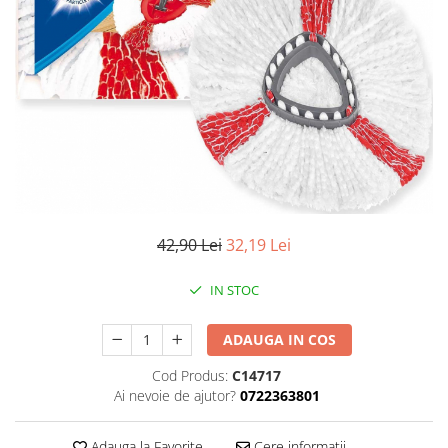
Balsam de par
Ceara de par si gel
Accesorii par
Cosmetice profesionale
Sampon de par
Tratamente si masca de par
Vopsea de par si oxidant
Accesorii tuns si vopsit
Hair styling
42,90 Lei
32,19 Lei
Balsam de par
Ingrijire corp
IN STOC
Geluri de dus
Deodorante si antiperspirante
ADAUGA IN COS
Lotiuni si creme de corp
Cod Produs:
C14717
Parfumuri
Ai nevoie de ajutor?
0722363801
Sapunuri
Spuma si saruri de baie
Adauga la Favorite
Cere informatii