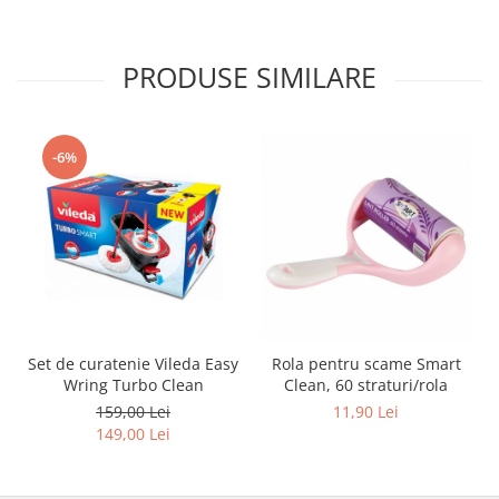
Adeziv dentar si ingrijire proteza
Igiena intima
PRODUSE SIMILARE
Tampoane si absorbante
Geluri si deodorante igiena intima
Produse manichiura & pedichiura
-6%
Oja si lac de unghii
Accesorii manichiura & pedichiura
Scutece adulti
Seturi cadou
Set de curatenie Vileda Easy
Rola pentru scame Smart
Wring Turbo Clean
Clean, 60 straturi/rola
159,00 Lei
11,90 Lei
149,00 Lei