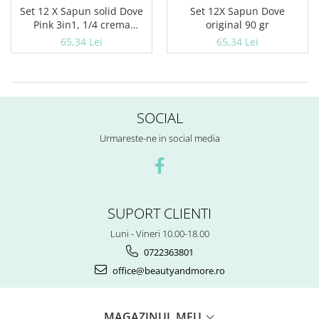
Servetele umede
Set 12 X Sapun solid Dove
Set 12X Sapun Dove
Bureti de baie
Pink 3in1, 1/4 crema
original 90 gr
hidratanta, 90 gr
Accesorii ingrijire corp
65,34 Lei
65,34 Lei
Machiaj
Mascara
Creion si tus ochi
Ruj si creion buze
SOCIAL
Produse stilizare sprancene
Urmareste-ne in social media
Aplicatoare si pensule machiaj
Accesorii machiaj
Igiena dentara
Periute de dinti
SUPORT CLIENTI
Pasta de dinti
Luni - Vineri 10.00-18.00
Apa de gura
0722363801
Ata dentara
office@beautyandmore.ro
Adeziv dentar si ingrijire proteza
Igiena intima
Tampoane si absorbante
MAGAZINUL MEU