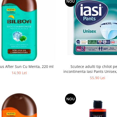
NOU
Scutece adulti tip chilot p
us After Sun Cu Menta, 220 ml
incontinenta Iasi Pants Unise
14,90 Lei
XXL, 10 buc
55,90 Lei
NOU