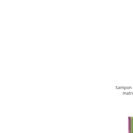
Sampon C
matr