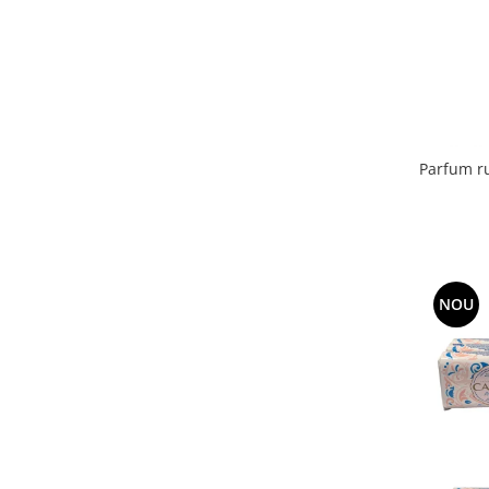
Adeziv dentar si ingrijire proteza
Igiena intima
Tampoane si absorbante
Geluri si deodorante igiena intima
Produse manichiura & pedichiura
Parfum ru
Oja si lac de unghii
Accesorii manichiura & pedichiura
Scutece adulti
Seturi cadou
NOU