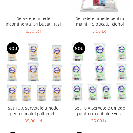
Balsam de par
Ceara de par si gel
Accesorii par
Servetele umede
Servetele umede pentru
incontinenta, 54 bucati, Iasi
maini, 15 bucati, Igienol
Cosmetice profesionale
8,50 Lei
3,50 Lei
Sampon de par
Tratamente si masca de par
NOU
NOU
Vopsea de par si oxidant
Accesorii tuns si vopsit
Hair styling
Balsam de par
Ingrijire corp
Geluri de dus
Deodorante si antiperspirante
Lotiuni si creme de corp
Set 10 X Servetele umede
Set 10 X Servetele umede
Parfumuri
pentru maini galbenele
pentru maini aloe vera
Igienol, 15 pcs
Igienol, 15 pcs
35,00 Lei
35,00 Lei
Sapunuri
Spuma si saruri de baie