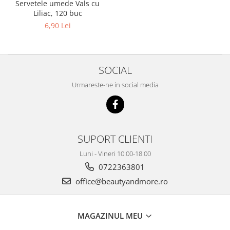
Servetele umede Vals cu
Adeziv dentar si ingrijire proteza
Liliac, 120 buc
Igiena intima
6,90 Lei
Tampoane si absorbante
Geluri si deodorante igiena intima
Produse manichiura & pedichiura
SOCIAL
Oja si lac de unghii
Urmareste-ne in social media
Accesorii manichiura & pedichiura
Scutece adulti
Seturi cadou
SUPORT CLIENTI
Luni - Vineri 10.00-18.00
0722363801
office@beautyandmore.ro
MAGAZINUL MEU