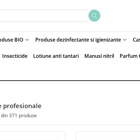
oduse BIO
Produse dezinfectante si igienizante
Ca
Insecticide
Lotiune anti tantari
Manusi nitril
Parfum 
 profesionale
din
371
produse