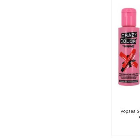
Servetele umede
Bureti de baie
Accesorii ingrijire corp
Machiaj
Mascara
Creion si tus ochi
Ruj si creion buze
Produse stilizare sprancene
Aplicatoare si pensule machiaj
Accesorii machiaj
Igiena dentara
Periute de dinti
Pasta de dinti
Apa de gura
Vopsea 
Ata dentara
Adeziv dentar si ingrijire proteza
Igiena intima
Tampoane si absorbante