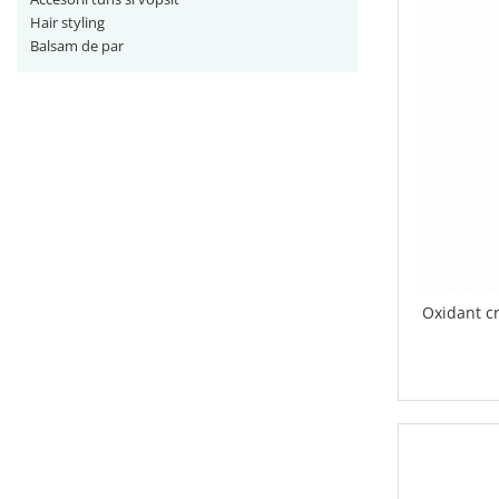
Ceara de par si gel
Hair styling
Accesorii par
Balsam de par
Cosmetice profesionale
Sampon de par
Tratamente si masca de par
Vopsea de par si oxidant
Accesorii tuns si vopsit
Hair styling
Balsam de par
Ingrijire corp
Geluri de dus
Oxidant c
Deodorante si antiperspirante
Lotiuni si creme de corp
Parfumuri
Sapunuri
Spuma si saruri de baie
Produse pentru epilare
Produse pentru protectie solara