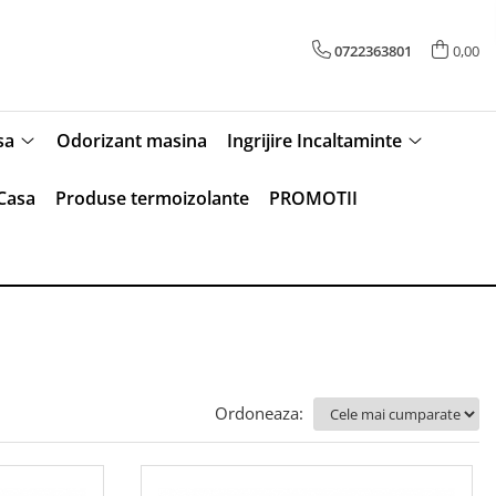
0722363801
0,00
sa
Odorizant masina
Ingrijire Incaltaminte
Casa
Produse termoizolante
PROMOTII
Ordoneaza: