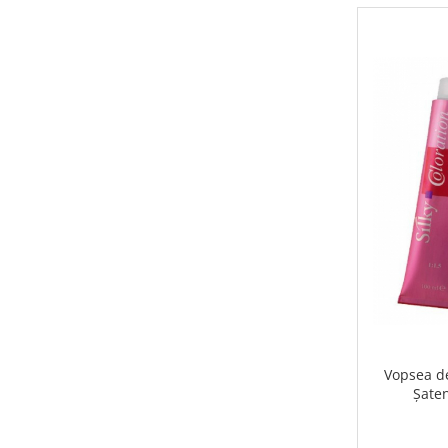
Geluri si deodorante igiena intima
Produse manichiura & pedichiura
Oja si lac de unghii
Accesorii manichiura & pedichiura
Scutece adulti
Seturi cadou
Vopsea de
Șate