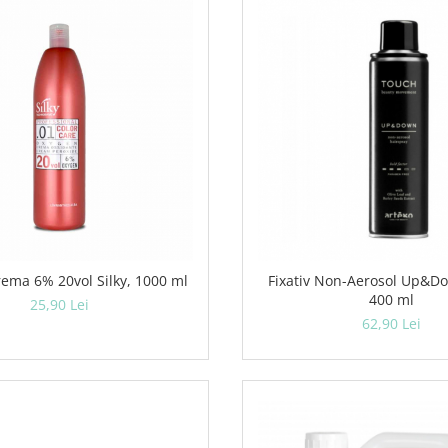
rema 6% 20vol Silky, 1000 ml
Fixativ Non-Aerosol Up&Down Artego
400 ml
25,90 Lei
62,90 Lei