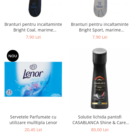
Branturi pentru incaltaminte
Branturi pentru incaltaminte
Bright Coal, marime
Bright Sport, marime
universala
universala
7,90 Lei
7,90 Lei
NOU
Servetele Parfumate cu
Solutie lichida pantofi
utilizare mulltipla Lenor
CASABLANCA Shine & Care,
negru, 75 ml
20,45 Lei
80,00 Lei