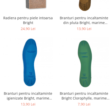
Adeziv dentar si ingrijire proteza
Igiena intima
Radiera pentru piele intoarsa
Branturi pentru incaltaminte
Tampoane si absorbante
Bright
din pluta Bright, marime
Geluri si deodorante igiena intima
universala
24,90 Lei
13,90 Lei
Produse manichiura & pedichiura
Oja si lac de unghii
Accesorii manichiura & pedichiura
Scutece adulti
Seturi cadou
Branturi pentru incaltaminte
Branturi pentru incaltaminte
igienizate Bright, marime
Bright Clorophylle, marime
universala
universala
13,90 Lei
7,90 Lei