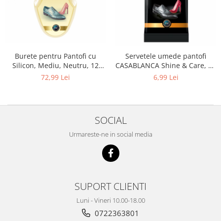
Burete pentru Pantofi cu
Servetele umede pantofi
Silicon, Mediu, Neutru, 12
CASABLANCA Shine & Care, 15
Bucati, Casablanca
bucati
72,99 Lei
6,99 Lei
SOCIAL
Urmareste-ne in social media
SUPORT CLIENTI
Luni - Vineri 10.00-18.00
0722363801