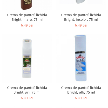
Balsam de par
Ceara de par si gel
Accesorii par
Crema de pantofi lichida
Crema de pantofi lichida
Bright, maro, 75 ml
Bright, incolor, 75 ml
Cosmetice profesionale
6,49 Lei
6,49 Lei
Sampon de par
Tratamente si masca de par
Vopsea de par si oxidant
Accesorii tuns si vopsit
Hair styling
Balsam de par
Ingrijire corp
Geluri de dus
Deodorante si antiperspirante
Lotiuni si creme de corp
Crema de pantofi lichida
Crema de pantofi lichida
Parfumuri
Bright, gri, 75 ml
Bright, alb, 75 ml
6,49 Lei
6,49 Lei
Sapunuri
Spuma si saruri de baie