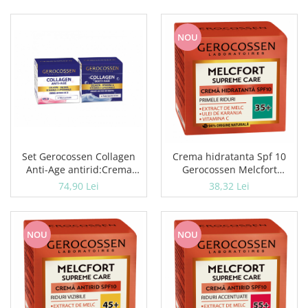
NOU
Set Gerocossen Collagen
Crema hidratanta Spf 10
Anti-Age antirid:Crema
Gerocossen Melcfort
antirid zi+Crema antirid
Supreme care, primele
74,90 Lei
38,32 Lei
noapte
riduri 35 +, 50 ml
NOU
NOU