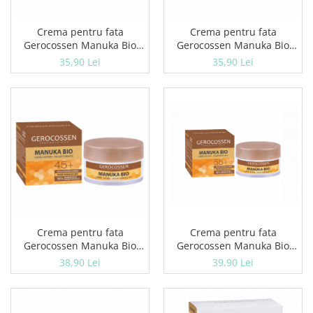
Ceara de par si gel
Accesorii par
Crema pentru fata
Crema pentru fata
Cosmetice profesionale
Gerocossen Manuka Bio
Gerocossen Manuka Bio
25+ 50 ML
35+ 50 ML
Sampon de par
35,90 Lei
35,90 Lei
Tratamente si masca de par
Vopsea de par si oxidant
Accesorii tuns si vopsit
Hair styling
Balsam de par
Ingrijire corp
Geluri de dus
Deodorante si antiperspirante
Lotiuni si creme de corp
Crema pentru fata
Crema pentru fata
Parfumuri
Gerocossen Manuka Bio
Gerocossen Manuka Bio
Sapunuri
45+ 50 ML
55+ 50 ML
38,90 Lei
39,90 Lei
Spuma si saruri de baie
Produse pentru epilare
Produse pentru protectie solara