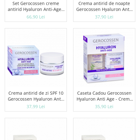
Set Gerocossen creme
Crema antirid de noapte
Geluri si deodorante igiena intima
antirid Hyaluron Anti-Age -
Gerocossen Hyaluron Anti-
Produse manichiura & pedichiura
de zi si de noapte 2 x 50 ml
Age 50 ml
66,90 Lei
37,90 Lei
Oja si lac de unghii
Accesorii manichiura & pedichiura
Scutece adulti
Seturi cadou
Crema antirid de zi SPF 10
Caseta Cadou Gerocossen
Gerocossen Hyaluron Anti-
Hyaluron Anti Age - Crema
Age 50 ml
antirid de zi + Apa micelara
37,99 Lei
35,90 Lei