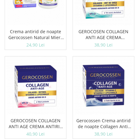
Crema antirid de noapte
GEROCOSEN COLLAGEN
Gerocossen Natural Miere
ANTI AGE CREMA
100 ml
HIDRATANTA ANTIRID DE ZI
24,90 Lei
38,90 Lei
SPF 10
GEROCOSEN COLLAGEN
Gerocossen Crema antirid
ANTI AGE CREMA ANTIRID
de noapte Collagen Anti-
DE ZI RIDURI PROFUNDE
Age 50ml
40,90 Lei
38,90 Lei
SPF 10