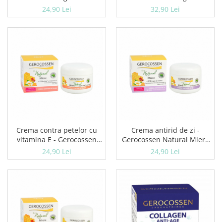
ml
50 ml
24,90 Lei
32,90 Lei
Crema contra petelor cu
Crema antirid de zi -
vitamina E - Gerocossen
Gerocossen Natural Miere
Natural Miere 100 ml
100 ml
24,90 Lei
24,90 Lei