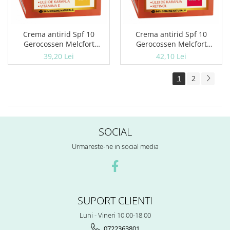
Crema antirid Spf 10
Crema antirid Spf 10
Gerocossen Melcfort
Gerocossen Melcfort
Supreme Care, Riduri
Supreme Care, Riduri
39,20 Lei
42,10 Lei
Vizibile 45 +, 50 ml
Accentuate 55 +, 50 ml
1
2
SOCIAL
Urmareste-ne in social media
SUPORT CLIENTI
Luni - Vineri 10.00-18.00
0722363801