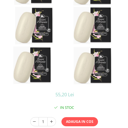
Ceara de par si gel
Accesorii par
Cosmetice profesionale
Sampon de par
Tratamente si masca de par
Vopsea de par si oxidant
Accesorii tuns si vopsit
Hair styling
Balsam de par
Ingrijire corp
Geluri de dus
Deodorante si antiperspirante
Lotiuni si creme de corp
55,20 Lei
Parfumuri
Sapunuri
IN STOC
Spuma si saruri de baie
Produse pentru epilare
ADAUGA IN COS
Produse pentru protectie solara