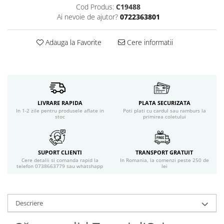
Servetele umede
Cod Produs:
C19488
Bureti de baie
Ai nevoie de ajutor?
0722363801
Accesorii ingrijire corp
Machiaj
Adauga la Favorite
Cere informatii
Mascara
Creion si tus ochi
Ruj si creion buze
Produse stilizare sprancene
Aplicatoare si pensule machiaj
LIVRARE RAPIDA
PLATA SECURIZATA
In 1-2 zile pentru produsele aflate in
Poti plati cu cardul sau ramburs la
Accesorii machiaj
stoc
primirea coletului
Igiena dentara
Periute de dinti
SUPORT CLIENTI
TRANSPORT GRATUIT
Pasta de dinti
Cere detalii si comanda rapid la
In Romania, la comenzi peste 250 de
Apa de gura
telefon 0738663779 sau whatshapp
lei
Ata dentara
Adeziv dentar si ingrijire proteza
Igiena intima
Descriere
Tampoane si absorbante