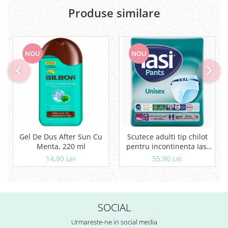
Produse similare
NOU
NOU
Gel De Dus After Sun Cu
Scutece adulti tip chilot
Menta, 220 ml
pentru incontinenta Iasi
Pants Unisex, Marime XXL,
14,90 Lei
55,90 Lei
10 buc
SOCIAL
Urmareste-ne in social media