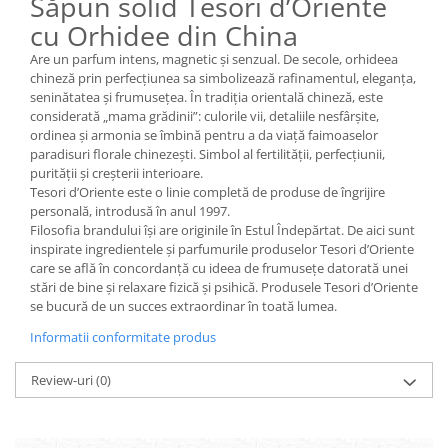
Săpun solid Tesori d’Oriente
Geluri si deodorante igiena intima
cu Orhidee din China
Produse manichiura & pedichiura
Are un parfum intens, magnetic și senzual. De secole, orhideea
Oja si lac de unghii
chineză prin perfecțiunea sa simbolizează rafinamentul, eleganța,
Accesorii manichiura & pedichiura
seninătatea și frumusețea. În tradiția orientală chineză, este
Scutece adulti
considerată „mama grădinii”: culorile vii, detaliile nesfârșite,
ordinea și armonia se îmbină pentru a da viață faimoaselor
Seturi cadou
paradisuri florale chinezești. Simbol al fertilității, perfecțiunii,
purității și creșterii interioare.
Tesori d’Oriente este o linie completă de produse de îngrijire
personală, introdusă în anul 1997.
Filosofia brandului își are originile în Estul Îndepărtat. De aici sunt
inspirate ingredientele și parfumurile produselor Tesori d’Oriente
care se află în concordanță cu ideea de frumusețe datorată unei
stări de bine și relaxare fizică și psihică. Produsele Tesori d’Oriente
se bucură de un succes extraordinar în toată lumea.
Informatii conformitate produs
Review-uri
(0)