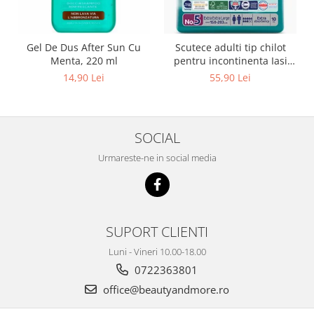
Gel De Dus After Sun Cu
Scutece adulti tip chilot
Menta, 220 ml
pentru incontinenta Iasi
Pants Unisex, Marime XXL,
14,90 Lei
55,90 Lei
10 buc
SOCIAL
Urmareste-ne in social media
SUPORT CLIENTI
Luni - Vineri 10.00-18.00
0722363801
office@beautyandmore.ro