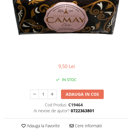
Balsam de par
Ceara de par si gel
Accesorii par
Cosmetice profesionale
Sampon de par
Tratamente si masca de par
Vopsea de par si oxidant
Accesorii tuns si vopsit
Hair styling
9,50 Lei
Balsam de par
IN STOC
Ingrijire corp
Geluri de dus
ADAUGA IN COS
Deodorante si antiperspirante
Lotiuni si creme de corp
Cod Produs:
C19464
Ai nevoie de ajutor?
0722363801
Parfumuri
Sapunuri
Adauga la Favorite
Cere informatii
Spuma si saruri de baie