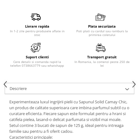
Produse pentru epilare
Produse pentru protectie solara
Servetele umede
Livrare rapida
Plata securizata
Bureti de baie
In 1-2 zile pentru produsele aflate in
Poti plati cu cardul sau ramburs la
stoc
primirea coletului
Accesorii ingrijire corp
Machiaj
Mascara
Suport clienti
Transport gratuit
Creion si tus ochi
Cere detalii si comanda rapid la
In Romania, la comenzi peste 250 de
telefon 0738663779 sau whatshapp
lei
Ruj si creion buze
Produse stilizare sprancene
Aplicatoare si pensule machiaj
Descriere
Accesorii machiaj
Igiena dentara
Experimenteaza luxul ingrijirii pielii cu Sapunul Solid Camay Chic,
un produs de calitate superioara care imbina parfumul subtil cu o
Periute de dinti
curatare eficienta. Fiecare sapun este formulat pentru a hrani si
Pasta de dinti
catifela pielea, lasand-o delicat parfumata si vizibil mai moale.
Setul contine 3 bucati de sapun de 125 g, ideal pentru intreaga
Apa de gura
familie sau pentru a fi oferit cadou.
Ata dentara
Caracteristici principale: