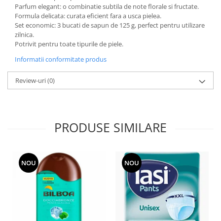
Parfum elegant: o combinatie subtila de note florale si fructate.
Adeziv dentar si ingrijire proteza
Formula delicata: curata eficient fara a usca pielea.
Igiena intima
Set economic: 3 bucati de sapun de 125 g, perfect pentru utilizare
zilnica.
Tampoane si absorbante
Potrivit pentru toate tipurile de piele.
Geluri si deodorante igiena intima
Informatii conformitate produs
Produse manichiura & pedichiura
Oja si lac de unghii
Review-uri
(0)
Accesorii manichiura & pedichiura
Scutece adulti
Seturi cadou
PRODUSE SIMILARE
NOU
NOU