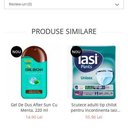
Review-uri
(0)
Adeziv dentar si ingrijire proteza
Igiena intima
Tampoane si absorbante
Geluri si deodorante igiena intima
PRODUSE SIMILARE
Produse manichiura & pedichiura
Oja si lac de unghii
Accesorii manichiura & pedichiura
NOU
NOU
Scutece adulti
Seturi cadou
Gel De Dus After Sun Cu
Scutece adulti tip chilot
Menta, 220 ml
pentru incontinenta Iasi
Pants Unisex, Marime XXL,
14,90 Lei
55,90 Lei
10 buc