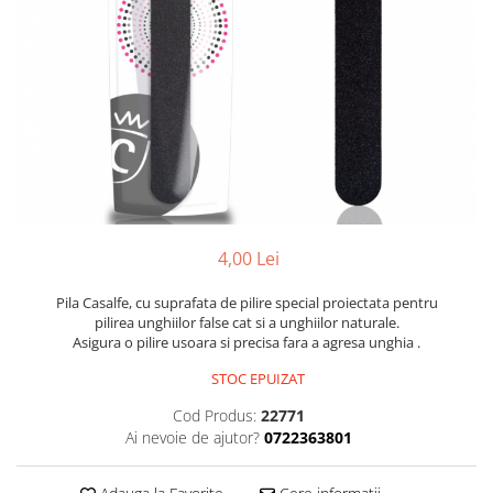
Balsam de par
Ceara de par si gel
Accesorii par
Cosmetice profesionale
Sampon de par
Tratamente si masca de par
Vopsea de par si oxidant
Accesorii tuns si vopsit
Hair styling
4,00 Lei
Balsam de par
Ingrijire corp
Pila Casalfe, cu suprafata de pilire special proiectata pentru
pilirea unghiilor false cat si a unghiilor naturale.
Geluri de dus
Asigura o pilire usoara si precisa fara a agresa unghia .
Deodorante si antiperspirante
STOC EPUIZAT
Lotiuni si creme de corp
Cod Produs:
22771
Parfumuri
Ai nevoie de ajutor?
0722363801
Sapunuri
Spuma si saruri de baie