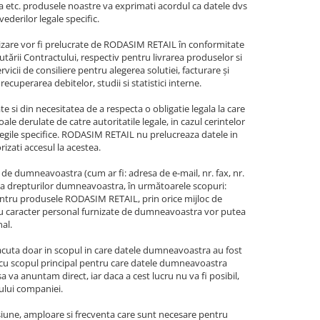
vra etc. produsele noastre va exprimati acordul ca datele dvs
ederilor legale specific.
lizare vor fi prelucrate de RODASIM RETAIL în conformitate
utării Contractului, respectiv pentru livrarea produselor si
vicii de consiliere pentru alegerea solutiei, facturare și
 recuperarea debitelor, studii si statistici interne.
 si din necesitatea de a respecta o obligatie legala la care
le derulate de catre autoritatile legale, in cazul cerintelor
legile specifice. RODASIM RETAIL nu prelucreaza datele in
izati accesul la acestea.
e de dumneavoastra (cum ar fi: adresa de e-mail, nr. fax, nr.
rea drepturilor dumneavoastra, în următoarele scopuri:
entru produsele RODASIM RETAIL, prin orice mijloc de
e cu caracter personal furnizate de dumneavoastra vor putea
al.
acuta doar in scopul in care datele dumneavoastra au fost
l cu scopul principal pentru care datele dumneavoastra
a va anuntam direct, iar daca a cest lucru nu va fi posibil,
-ului companiei.
une, amploare si frecventa care sunt necesare pentru