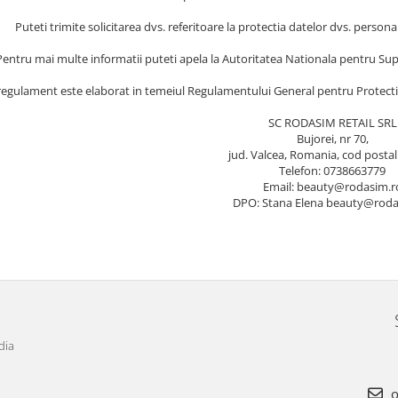
Puteti trimite solicitarea dvs. referitoare la protectia datelor dvs. pers
Pentru mai multe informatii puteti apela la Autoritatea Nationala pentru Sup
regulament este elaborat in temeiul Regulamentului General pentru Protectia 
SC RODASIM RETAIL SRL
Bujorei, nr 70,
jud. Valcea, Romania, cod posta
Telefon: 0738663779
Email: beauty@rodasim.r
DPO: Stana Elena beauty@roda
dia
o