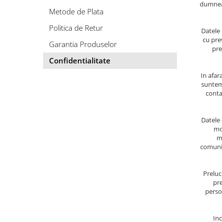
Balsam de par
dumneav
Metode de Plata
Ceara de par si gel
Politica de Retur
Accesorii par
Datele 
cu pre
Cosmetice profesionale
Garantia Produselor
pre
Sampon de par
Confidentialitate
Tratamente si masca de par
In afar
Vopsea de par si oxidant
suntem 
conta
Accesorii tuns si vopsit
Hair styling
Datele 
Balsam de par
mo
Ingrijire corp
m
comunic
Geluri de dus
Deodorante si antiperspirante
Preluc
Lotiuni si creme de corp
pre
Parfumuri
person
Sapunuri
Spuma si saruri de baie
Inc