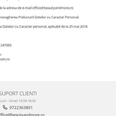
onale la adresa de e-mail office@beautyandmore.ro
ravegherea Prelucrarii Datelor cu Caracter Personal.
Datelor cu Caracter personal, aplicabil de la 25 mai 2018.
l 247065
o
sim.ro
SUPORT CLIENTI
Luni - Vineri 10.00-18.00
0722363801
ffice@beautyandmore.ro