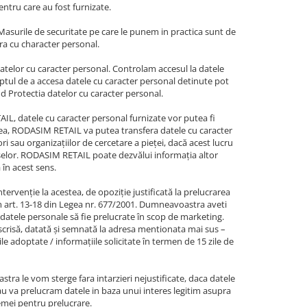
entru care au fost furnizate.
Masurile de securitate pe care le punem in practica sunt de
a cu character personal.
atelor cu caracter personal. Controlam accesul la datele
ptul de a accesa datele cu caracter personal detinute pot
nd Protectia datelor cu caracter personal.
TAIL, datele cu caracter personal furnizate vor putea fi
enea, RODASIM RETAIL va putea transfera datele cu caracter
ori sau organizațiilor de cercetare a pieței, dacă acest lucru
uselor. RODASIM RETAIL poate dezvălui informația altor
 în acest sens.
ervenție la acestea, de opoziție justificată la prelucrarea
orm art. 13-18 din Legea nr. 677/2001. Dumneavoastra aveti
a datele personale să fie prelucrate în scop de marketing.
scrisă, datată și semnată la adresa mentionata mai sus –
optate / informațiile solicitate în termen de 15 zile de
a le vom sterge fara intarzieri nejustificate, daca datele
u va prelucram datele in baza unui interes legitim asupra
temei pentru prelucrare.