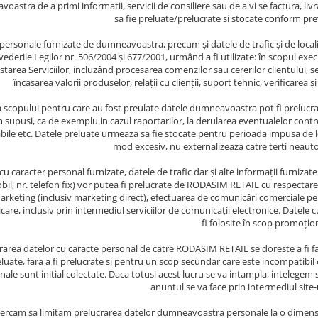
oastra de a primi informatii, servicii de consiliere sau de a vi se factura, li
sa fie preluate/prelucrate si stocate conform prev
personale furnizate de dumneavoastra, precum și datele de trafic și de loca
vederile Legilor nr. 506/2004 și 677/2001, urmând a fi utilizate: în scopul exec
starea Serviciilor, incluzând procesarea comenzilor sau cererilor clientului, ser
încasarea valorii produselor, relații cu clienții, suport tehnic, verificarea și
a scopului pentru care au fost preulate datele dumneavoastra pot fi prelucrate
supusi, ca de exemplu in cazul raportarilor, la derularea eventualelor controa
bile etc. Datele preluate urmeaza sa fie stocate pentru perioada impusa de 
mod excesiv, nu externalizeaza catre terti neautor
cu caracter personal furnizate, datele de trafic dar și alte informații furnizat
bil, nr. telefon fix) vor putea fi prelucrate de RODASIM RETAIL cu respecta
arketing (inclusiv marketing direct), efectuarea de comunicări comerciale p
are, inclusiv prin intermediul serviciilor de comunicații electronice. Datel
fi folosite în scop promoțion
rarea datelor cu caracte personal de catre RODASIM RETAIL se doreste a fi f
luate, fara a fi prelucrate si pentru un scop secundar care este incompatibi
ale sunt initial colectate. Daca totusi acest lucru se va intampla, intelegem s
anuntul se va face prin intermediul site
ercam sa limitam prelucrarea datelor dumneavoastra personale la o dimensi