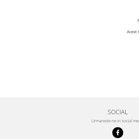
Adeziv dentar si ingrijire proteza
Igiena intima
Tampoane si absorbante
Geluri si deodorante igiena intima
Acest 
Produse manichiura & pedichiura
Oja si lac de unghii
Accesorii manichiura & pedichiura
Scutece adulti
Seturi cadou
SOCIAL
Urmareste-ne in social me