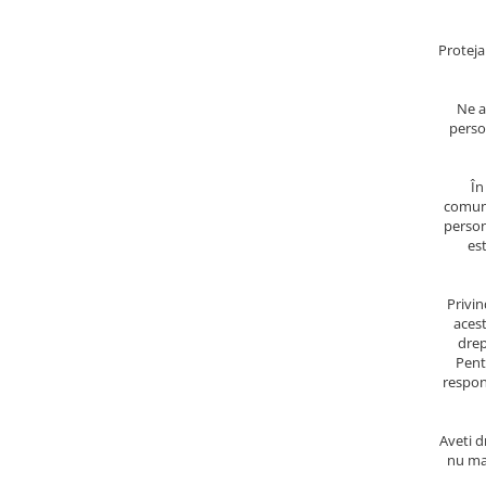
Produse pentru epilare
Produse pentru protectie solara
Proteja
Servetele umede
Bureti de baie
Ne a
Accesorii ingrijire corp
perso
Machiaj
Mascara
În
comuni
Creion si tus ochi
persona
Ruj si creion buze
es
Produse stilizare sprancene
Aplicatoare si pensule machiaj
Privin
acest
Accesorii machiaj
drep
Igiena dentara
Pent
respon
Periute de dinti
Pasta de dinti
Aveti d
Apa de gura
nu mai
Ata dentara