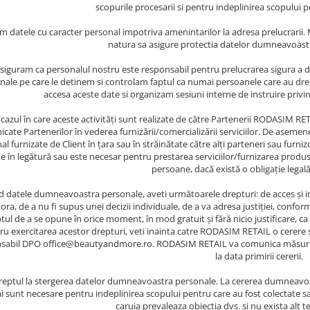
scopurile procesarii si pentru indeplinirea scopului p
m datele cu caracter personal impotriva amenintarilor la adresa prelucrarii. 
natura sa asigure protectia datelor dumneavoastr
siguram ca personalul nostru este responsabil pentru prelucrarea sigura a d
nale pe care le detinem si controlam faptul ca numai persoanele care au dre
accesa aceste date si organizam sesiuni interne de instruire privi
 cazul în care aceste activități sunt realizate de către Partenerii RODASIM RE
cate Partenerilor în vederea furnizării/comercializării serviciilor. De asem
l furnizate de Client în țara sau în străinătate către alți parteneri sau furniz
te în legătură sau este necesar pentru prestarea serviciilor/furnizarea prod
persoane, dacă există o obligație legală
d datele dumneavoastra personale, aveti următoarele drepturi: de acces și int
ora, de a nu fi supus unei decizii individuale, de a va adresa justiției, conf
tul de a se opune în orice moment, în mod gratuit și fără nicio justificare, c
ru exercitarea acestor drepturi, veti inainta catre RODASIM RETAIL o cerere 
sabil DPO office@beautyandmore.ro. RODASIM RETAIL va comunica măsurile ad
la data primirii cererii.
reptul la stergerea datelor dumneavoastra personale. La cererea dumneavoastr
 sunt necesare pentru indeplinirea scopului pentru care au fost colectate sa
caruia prevaleaza obiectia dvs. si nu exista alt 