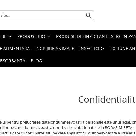
EBE
PRODUSE BIO
PRODUSE DEZINFECTANTE SI IGIENIZA
IE ALIMENTARA
INGRIJIRE ANIMALE
INSECTICIDE
LOTIUNE AN
ABSORBANTA
BLOG
Confidentiali
iul pentru prelucrarea datelor dumneavoastra personale este unul legal, pre
iciilor pe care dumneavoastra doriti sa le achizitionati de la RODASIM RETAI
ract la care sunteti parte sau pe care angajatorul dumneavoastra a inteles s