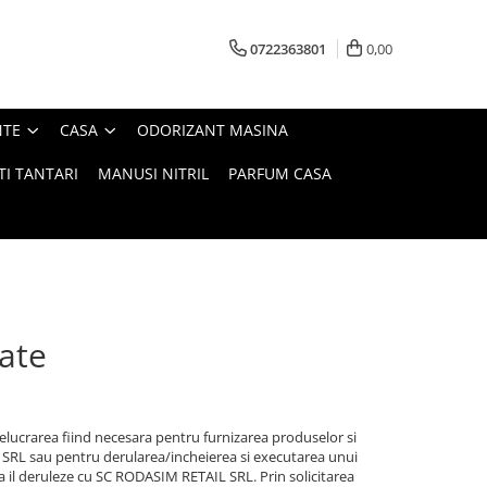
0722363801
0,00
NTE
CASA
ODORIZANT MASINA
TI TANTARI
MANUSI NITRIL
PARFUM CASA
tate
lucrarea fiind necesara pentru furnizarea produselor si
L SRL sau pentru derularea/incheierea si executarea unui
a il deruleze cu SC RODASIM RETAIL SRL. Prin solicitarea