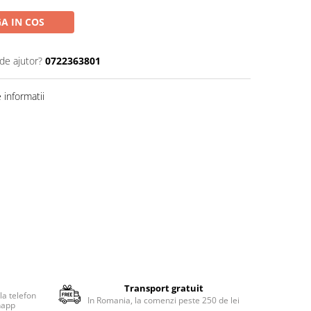
A IN COS
de ajutor?
0722363801
informatii
Transport gratuit
la telefon
In Romania, la comenzi peste 250 de lei
happ