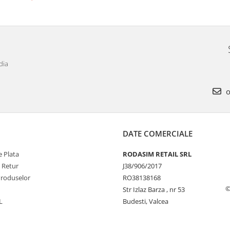
dia
o
DATE COMERCIALE
 Plata
RODASIM RETAIL SRL
e Retur
J38/906/2017
Produselor
RO38138168
©
Str Izlaz Barza , nr 53
L
Budesti, Valcea