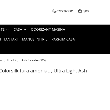
0722363801
0,00
NTE
CASA
ODORIZANT MASINA
TI TANTARI
MANUSI NITRIL
PARFUM CASA
c , Ultra Light Ash Blonde (005)
olorsilk fara amoniac , Ultra Light Ash