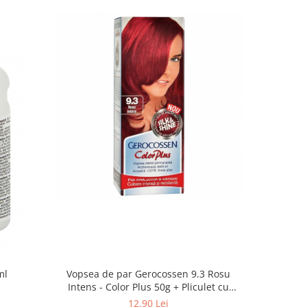
ml
Vopsea de par Gerocossen 9.3 Rosu
Oxidan
Intens - Color Plus 50g + Pliculet cu
masca pentru par uscat si deshidratat
12,90 Lei