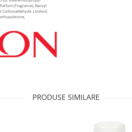
h-20, Stearamidopropyl
Parfum (Fragrance), Benzyl
e Carboxaldehyde, Linalool,
sothiazolinone,
PRODUSE SIMILARE