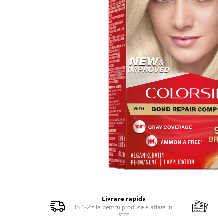
Balsam de par
Ceara de par si gel
Accesorii par
Cosmetice profesionale
Sampon de par
Tratamente si masca de par
Vopsea de par si oxidant
Accesorii tuns si vopsit
Hair styling
Balsam de par
Ingrijire corp
Geluri de dus
Deodorante si antiperspirante
Lotiuni si creme de corp
Parfumuri
Sapunuri
Livrare rapida
In 1-2 zile pentru produsele aflate in
Spuma si saruri de baie
stoc