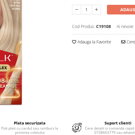
ADAUG
Cod Produs:
C19108
Ai nevoie 
Adauga la Favorite
Cere 
Plata securizata
Suport clienti
Poti plati cu cardul sau ramburs la
Cere detalii si comanda rapid 
primirea coletului
0738663779 sau whats