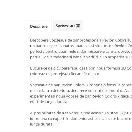
Produse pentru epilare
Produse pentru protectie solara
Servetele umede
Review-uri
(0)
Bureti de baie
Descriere
Accesorii ingrijire corp
Descopera vopseaua de par profesionala Revlon Colorsilk,
Machiaj
un par cu aspect sanatos, matasos si stralucitor. Revlon Co
Mascara
perfecta pentru doamnele si domnisoarele care isi doresc 
parului, de la radacina si pana la varfuri, cu o acoperire 100
Creion si tus ochi
Ruj si creion buze
Bucura-te de o culoare fabuloasa prin noua formula 3D Co
Produse stilizare sprancene
coloreaza si protejeaza fiecare fir de par.
Aplicatoare si pensule machiaj
Vopseaua de par Revlon Colorsilk contine o formula concep
Accesorii machiaj
de par fara a deteriora, deoarece nu contine amoniac. Asad
experimentezi noua vopsea de par Revlon Colorsilk daca iti
Igiena dentara
efect de lunga durata.
Periute de dinti
Ai posibilitatea de a te vopsi la tine acasa cu ajutorul kit-u
Pasta de dinti
impreuna cu experti in domeniu, astfel incat sa te bucuri 
Apa de gura
lunga durata.
Ata dentara