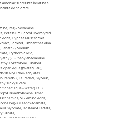
 amoniac si prezinta keratina si
inainte de colorare.
amine, Peg-2 Soyamine,
te, Potassium Cocoyl Hydrolyzed
no Acids, Hypnea Musciformis
Extract, Sorbitol, Limnanthes Alba
, Laneth-5, Sodium
rate, Erythorbic Acid,
xyethyl)-P-Phenylenediamine
ethyl Pyrazolone, Linalool,
eloper: Aqua ((Water) Eau),
h-10 Allyl Ether/Acrylates
 Pareth-7, Laureth-9, Glycerin,
ylsiloxysilicate,
itioner: Aqua ((Water) Eau),
propyl Dimethylamine Dimer
gluconamide, Silk Amino Acids,
thicone Peg-8 Meadowfoamate,
ryl Glycolate, Isostearyl Lactate,
 Silicate,