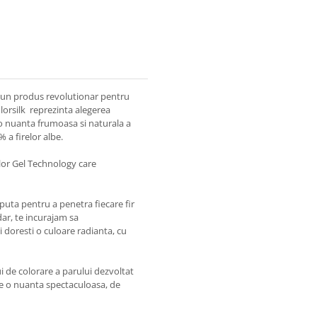
 un produs revolutionar pentru
lorsilk reprezinta alegerea
o nuanta frumoasa si naturala a
% a firelor albe.
lor Gel Technology care
uta pentru a penetra fiecare fir
ar, te incurajam sa
 doresti o culoare radianta, cu
lui de colorare a parului dezvoltat
de o nuanta spectaculoasa, de