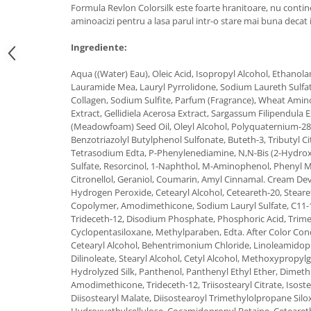
Formula Revlon Colorsilk este foarte hranitoare, nu contine
Adeziv dentar si ingrijire proteza
aminoacizi pentru a lasa parul intr-o stare mai buna decat 
Igiena intima
Ingrediente:
Tampoane si absorbante
Geluri si deodorante igiena intima
Aqua ((Water) Eau), Oleic Acid, Isopropyl Alcohol, Ethanol
Produse manichiura & pedichiura
Lauramide Mea, Lauryl Pyrrolidone, Sodium Laureth Sulfa
Collagen, Sodium Sulfite, Parfum (Fragrance), Wheat Ami
Oja si lac de unghii
Extract, Gellidiela Acerosa Extract, Sargassum Filipendula 
Accesorii manichiura & pedichiura
(Meadowfoam) Seed Oil, Oleyl Alcohol, Polyquaternium-28
Benzotriazolyl Butylphenol Sulfonate, Buteth-3, Tributyl Cit
Scutece adulti
Tetrasodium Edta, P-Phenylenediamine, N,N-Bis (2-Hydro
Seturi cadou
Sulfate, Resorcinol, 1-Naphthol, M-Aminophenol, Phenyl M
Citronellol, Geraniol, Coumarin, Amyl Cinnamal. Cream Dev
Hydrogen Peroxide, Cetearyl Alcohol, Ceteareth-20, Stearet
Copolymer, Amodimethicone, Sodium Lauryl Sulfate, C11-15
Trideceth-12, Disodium Phosphate, Phosphoric Acid, Trimeth
Cyclopentasiloxane, Methylparaben, Edta. After Color Cond
Cetearyl Alcohol, Behentrimonium Chloride, Linoleamido
Dilinoleate, Stearyl Alcohol, Cetyl Alcohol, Methoxypropyl
Hydrolyzed Silk, Panthenol, Panthenyl Ethyl Ether, Dime
Amodimethicone, Trideceth-12, Triisostearyl Citrate, Isostea
Diisostearyl Malate, Diisostearoyl Trimethylolpropane Siloxy