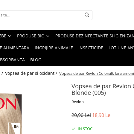
EBE
PRODUSE BIO
PRODUSE DEZINFECTANTE SI IGIENIZA
IE ALIMENTARA
INGRIJIRE ANIMALE
INSECTICIDE
LOTIUNE AN
ABSORBANTA
BLOG
r /
Vopsea de par si oxidant /
Vopsea de par Revlon Colorsilk fara amonia
Vopsea de par Revlon C
Blonde (005)
Revlon
20,90 Lei
18,90 Lei
IN STOC