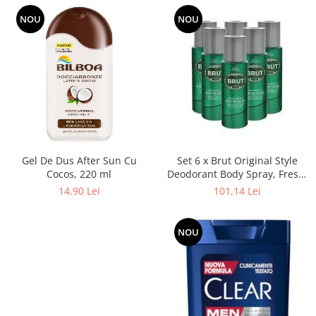
NOU
NOU
Gel De Dus After Sun Cu
Set 6 x Brut Original Style
Cocos, 220 ml
Deodorant Body Spray, Fresh,
Verde 200 ml
14,90 Lei
101,14 Lei
NOU