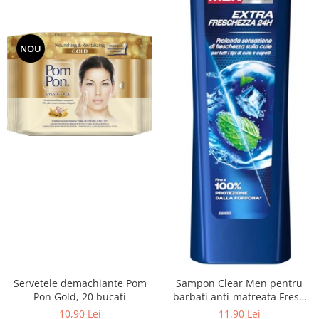
NOU
Servetele demachiante Pom
Sampon Clear Men pentru
Pon Gold, 20 bucati
barbati anti-matreata Fresh
cu menta 225 ml
10,90 Lei
11,90 Lei