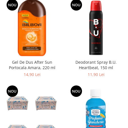
Produse pentru epilare
NOU
NOU
Produse pentru protectie solara
Servetele umede
Bureti de baie
Accesorii ingrijire corp
Machiaj
Mascara
Creion si tus ochi
Gel De Dus After Sun
Deodorant Spray B.U.
Ruj si creion buze
Portocala Amara, 220 ml
Heartbeat, 150 ml
Produse stilizare sprancene
14,90 Lei
11,90 Lei
Aplicatoare si pensule machiaj
Accesorii machiaj
NOU
NOU
Igiena dentara
Periute de dinti
Pasta de dinti
Apa de gura
Ata dentara