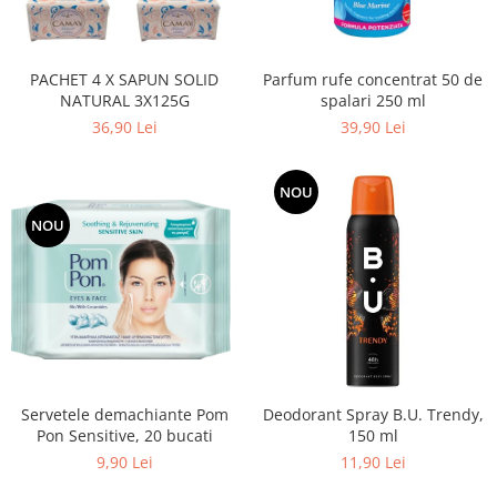
Adeziv dentar si ingrijire proteza
Igiena intima
PACHET 4 X SAPUN SOLID
Parfum rufe concentrat 50 de
Tampoane si absorbante
NATURAL 3X125G
spalari 250 ml
Geluri si deodorante igiena intima
36,90 Lei
39,90 Lei
Produse manichiura & pedichiura
Oja si lac de unghii
NOU
Accesorii manichiura & pedichiura
NOU
Scutece adulti
Seturi cadou
Servetele demachiante Pom
Deodorant Spray B.U. Trendy,
Pon Sensitive, 20 bucati
150 ml
9,90 Lei
11,90 Lei