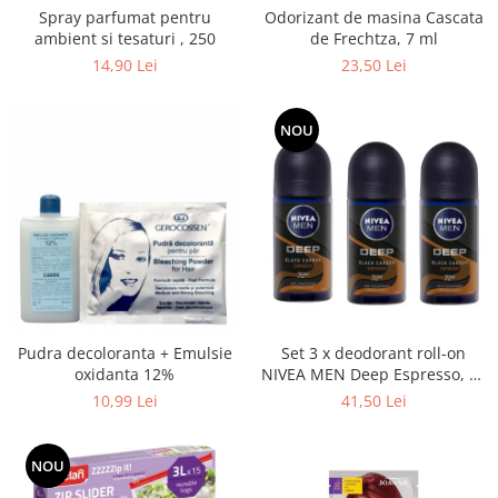
Spray parfumat pentru
Odorizant de masina Cascata
ambient si tesaturi , 250
de Frechtza, 7 ml
14,90 Lei
23,50 Lei
NOU
Pudra decoloranta + Emulsie
Set 3 x deodorant roll-on
oxidanta 12%
NIVEA MEN Deep Espresso, 50
ml
10,99 Lei
41,50 Lei
NOU