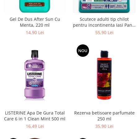
Balsam de par
Ceara de par si gel
Accesorii par
Gel De Dus After Sun Cu
Scutece adulti tip chilot
Menta, 220 ml
pentru incontinenta Iasi Pants
Cosmetice profesionale
Unisex, Marime XXL, 10 buc
14,90 Lei
55,90 Lei
Sampon de par
Tratamente si masca de par
NOU
Vopsea de par si oxidant
Accesorii tuns si vopsit
Hair styling
Balsam de par
Ingrijire corp
Geluri de dus
Deodorante si antiperspirante
Lotiuni si creme de corp
LISTERINE Apa De Gura Total
Rezerva betisoare parfumate
Parfumuri
Care 6 in 1 Clean Mint 500 ml
250 ml
16,49 Lei
35,90 Lei
Sapunuri
Spuma si saruri de baie