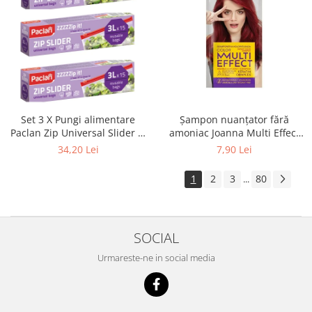
Set 3 X Pungi alimentare
Șampon nuanțator fără
Paclan Zip Universal Slider 3l
amoniac Joanna Multi Effect
15buc
05, Roșu Coacăză, 35 ml
34,20 Lei
7,90 Lei
1
2
3
80
...
SOCIAL
Urmareste-ne in social media