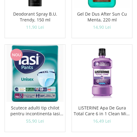
Ceara de par si gel
Accesorii par
Deodorant Spray B.U.
Gel De Dus After Sun Cu
Cosmetice profesionale
Trendy, 150 ml
Menta, 220 ml
Sampon de par
11,90 Lei
14,90 Lei
Tratamente si masca de par
Vopsea de par si oxidant
Accesorii tuns si vopsit
NOU
Hair styling
Balsam de par
Ingrijire corp
Geluri de dus
Deodorante si antiperspirante
Lotiuni si creme de corp
Parfumuri
Scutece adulti tip chilot
LISTERINE Apa De Gura
Sapunuri
pentru incontinenta Iasi
Total Care 6 in 1 Clean Mint
Spuma si saruri de baie
Pants Unisex, Marime XXL,
500 ml
55,90 Lei
16,49 Lei
Produse pentru epilare
10 buc
Produse pentru protectie solara