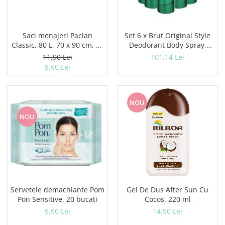
Geluri si deodorante igiena intima
Produse manichiura & pedichiura
Oja si lac de unghii
Saci menajeri Paclan
Set 6 x Brut Original Style
Classic, 80 L, 70 x 90 cm, 20
Deodorant Body Spray,
Accesorii manichiura & pedichiura
buc
Fresh, Verde 200 ml
11,90 Lei
101,14 Lei
Scutece adulti
9,90 Lei
Seturi cadou
NOU
NOU
Servetele demachiante Pom
Gel De Dus After Sun Cu
Pon Sensitive, 20 bucati
Cocos, 220 ml
9,90 Lei
14,90 Lei