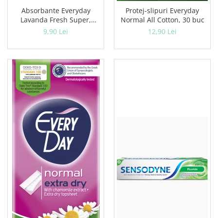
Absorbante Everyday
Protej-slipuri Everyday
Lavanda Fresh Super,
Normal All Cotton, 30 buc
10 buc
9,90 Lei
12,90 Lei