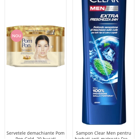
NOU
Servetele demachiante Pom
Sampon Clear Men pentru
Pon Gold, 20 bucati
barbati anti-matreata Fresh