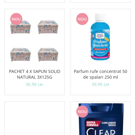
NOU
NOU
PACHET 4 X SAPUN SOLID
Parfum rufe concentrat 50
NATURAL 3X125G
de spalari 250 ml
36,90 Lei
39,90 Lei
NOU