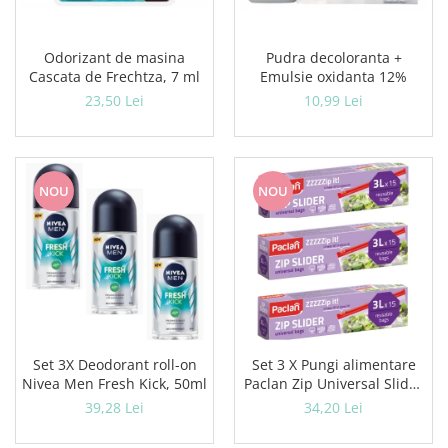
Pudra decoloranta +
Odorizant de masina
Emulsie oxidanta 12%
Cascata de Frechtza, 7 ml
10,99 Lei
23,50 Lei
NOU
NOU
Set 3X Deodorant roll-on
Set 3 X Pungi alimentare
Nivea Men Fresh Kick, 50ml
Paclan Zip Universal Slider
3l 15buc
39,28 Lei
34,20 Lei