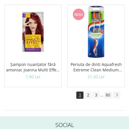
NOU
Șampon nuanțator fără
Periuta de dinti Aquafresh
amoniac Joanna Multi Effect
Extreme Clean Medium
05, Roșu Coacăză, 35 ml
Twin
7,90 Lei
21,50 Lei
1
2
3
80
...
SOCIAL