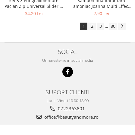
Set 3 X Pungi alimentare
Șampon nuanțator fără
Paclan Zip Universal Slider 3l
amoniac Joanna Multi Effect
15buc
05, Roșu Coacăză, 35 ml
34,20 Lei
7,90 Lei
1
2
3
80
...
SOCIAL
Urmareste-ne in social media
SUPORT CLIENTI
Luni - Vineri 10.00-18.00
0722363801
office@beautyandmore.ro