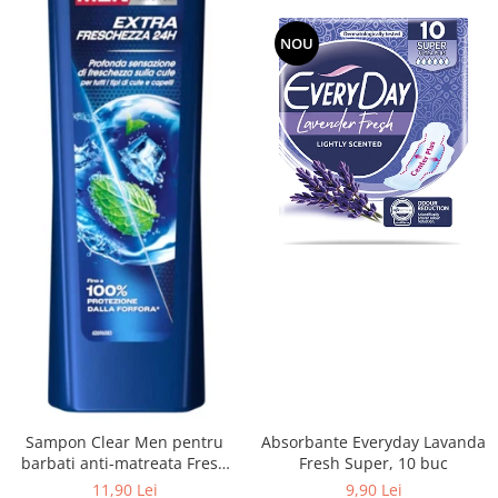
NOU
Sampon Clear Men pentru
Absorbante Everyday Lavanda
barbati anti-matreata Fresh
Fresh Super, 10 buc
cu menta 225 ml
11,90 Lei
9,90 Lei