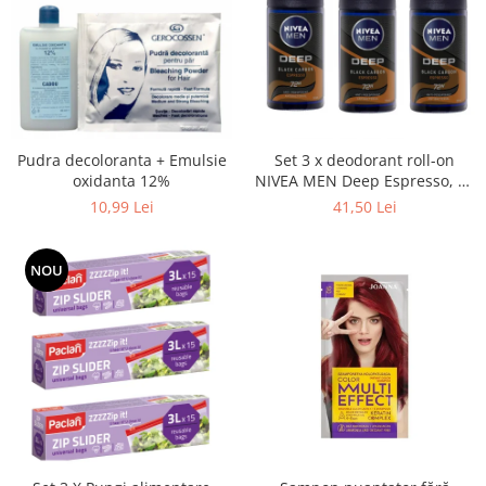
Pudra decoloranta + Emulsie
Set 3 x deodorant roll-on
oxidanta 12%
NIVEA MEN Deep Espresso, 50
ml
10,99 Lei
41,50 Lei
NOU