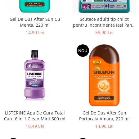
Balsam de par
Ceara de par si gel
Accesorii par
Gel De Dus After Sun Cu
Scutece adulti tip chilot
Menta, 220 ml
pentru incontinenta Iasi Pants
Cosmetice profesionale
Unisex, Marime XXL, 10 buc
14,90 Lei
55,90 Lei
Sampon de par
Tratamente si masca de par
NOU
Vopsea de par si oxidant
Accesorii tuns si vopsit
Hair styling
Balsam de par
Ingrijire corp
Geluri de dus
Deodorante si antiperspirante
Lotiuni si creme de corp
LISTERINE Apa De Gura Total
Gel De Dus After Sun
Parfumuri
Care 6 in 1 Clean Mint 500 ml
Portocala Amara, 220 ml
16,49 Lei
14,90 Lei
Sapunuri
Spuma si saruri de baie