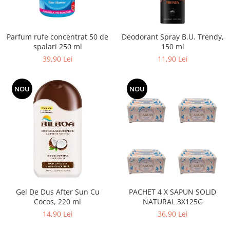
Adeziv dentar si ingrijire proteza
Igiena intima
Parfum rufe concentrat 50 de
Deodorant Spray B.U. Trendy,
Tampoane si absorbante
spalari 250 ml
150 ml
Geluri si deodorante igiena intima
39,90 Lei
11,90 Lei
Produse manichiura & pedichiura
Oja si lac de unghii
NOU
NOU
Accesorii manichiura & pedichiura
Scutece adulti
Seturi cadou
Gel De Dus After Sun Cu
PACHET 4 X SAPUN SOLID
Cocos, 220 ml
NATURAL 3X125G
14,90 Lei
36,90 Lei