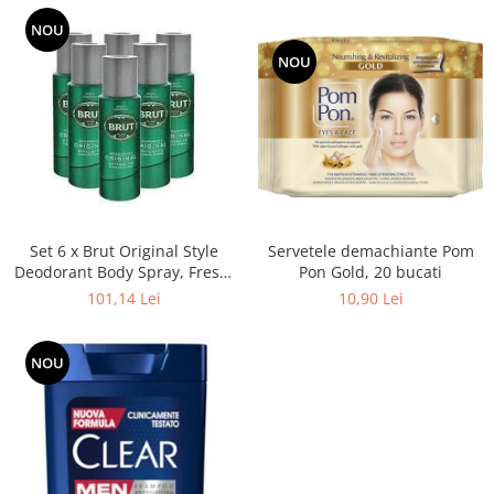
NOU
NOU
Servetele demachiante Pom
Set 6 x Brut Original Style
Pon Gold, 20 bucati
Deodorant Body Spray, Fresh,
Verde 200 ml
10,90 Lei
101,14 Lei
NOU