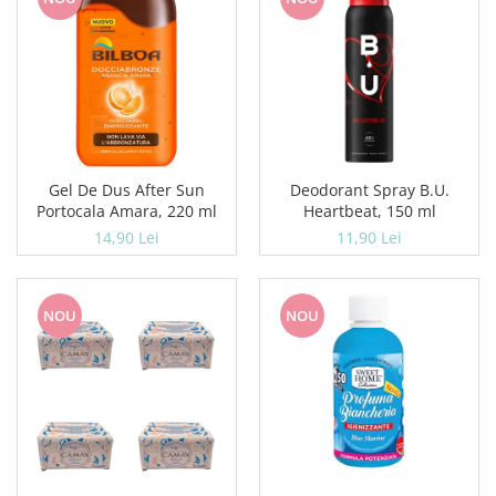
Servetele umede
Bureti de baie
Accesorii ingrijire corp
Machiaj
Mascara
Creion si tus ochi
Ruj si creion buze
Gel De Dus After Sun
Deodorant Spray B.U.
Produse stilizare sprancene
Portocala Amara, 220 ml
Heartbeat, 150 ml
Aplicatoare si pensule machiaj
14,90 Lei
11,90 Lei
Accesorii machiaj
Igiena dentara
Periute de dinti
NOU
NOU
Pasta de dinti
Apa de gura
Ata dentara
Adeziv dentar si ingrijire proteza
Igiena intima
Tampoane si absorbante