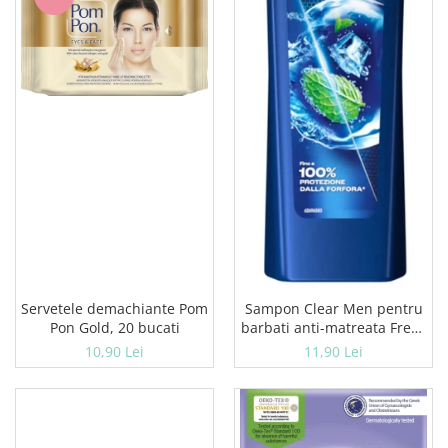
Servetele demachiante Pom
Sampon Clear Men pentru
Pon Gold, 20 bucati
barbati anti-matreata Fresh
cu menta 225 ml
10,90 Lei
11,90 Lei