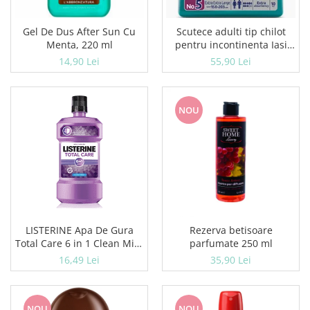
Ceara de par si gel
Accesorii par
Gel De Dus After Sun Cu
Scutece adulti tip chilot
Cosmetice profesionale
Menta, 220 ml
pentru incontinenta Iasi
Pants Unisex, Marime XXL,
Sampon de par
14,90 Lei
55,90 Lei
10 buc
Tratamente si masca de par
Vopsea de par si oxidant
NOU
Accesorii tuns si vopsit
Hair styling
Balsam de par
Ingrijire corp
Geluri de dus
Deodorante si antiperspirante
Lotiuni si creme de corp
LISTERINE Apa De Gura
Rezerva betisoare
Parfumuri
Total Care 6 in 1 Clean Mint
parfumate 250 ml
Sapunuri
500 ml
16,49 Lei
35,90 Lei
Spuma si saruri de baie
Produse pentru epilare
Produse pentru protectie solara
NOU
NOU