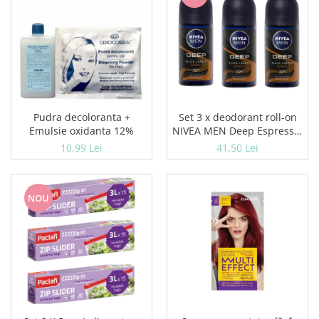
Pudra decoloranta +
Set 3 x deodorant roll-on
Emulsie oxidanta 12%
NIVEA MEN Deep Espresso,
50 ml
10,99 Lei
41,50 Lei
NOU