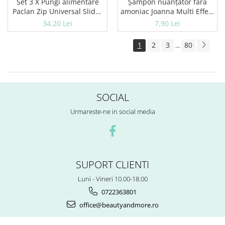
Șampon nuanțator fără
Set 3 X Pungi alimentare
amoniac Joanna Multi Effect
Paclan Zip Universal Slider
05, Roșu Coacăză, 35 ml
3l 15buc
7,90 Lei
34,20 Lei
1
2
3
80
...
SOCIAL
Urmareste-ne in social media
SUPORT CLIENTI
Luni - Vineri 10.00-18.00
0722363801
office@beautyandmore.ro