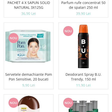
PACHET 4 X SAPUN SOLID
Parfum rufe concentrat 50
Geluri si deodorante igiena intima
NATURAL 3X125G
de spalari 250 ml
Produse manichiura & pedichiura
36,90 Lei
39,90 Lei
Oja si lac de unghii
Accesorii manichiura & pedichiura
Scutece adulti
NOU
Seturi cadou
NOU
Servetele demachiante Pom
Deodorant Spray B.U.
Pon Sensitive, 20 bucati
Trendy, 150 ml
9,90 Lei
11,90 Lei
NOU
NOU