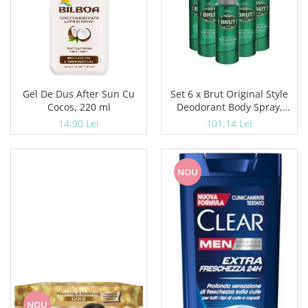
Gel De Dus After Sun Cu
Set 6 x Brut Original Style
Cocos, 220 ml
Deodorant Body Spray,
Fresh, Verde 200 ml
14,90 Lei
101,14 Lei
NOU
NOU