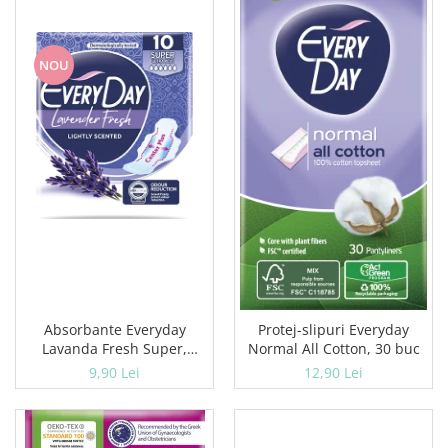
NOU
Absorbante Everyday
Protej-slipuri Everyday
Lavanda Fresh Super,
Normal All Cotton, 30 buc
10 buc
9,90 Lei
12,90 Lei