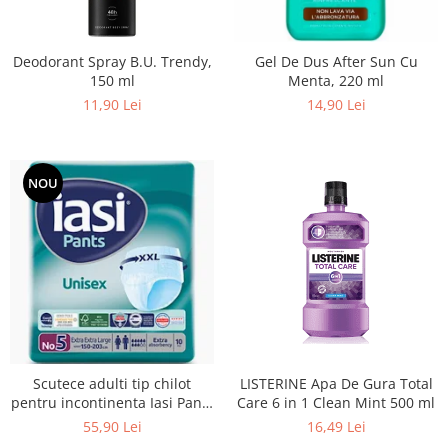
Balsam de par
Ceara de par si gel
Accesorii par
Deodorant Spray B.U. Trendy,
Gel De Dus After Sun Cu
150 ml
Menta, 220 ml
Cosmetice profesionale
11,90 Lei
14,90 Lei
Sampon de par
Tratamente si masca de par
Vopsea de par si oxidant
NOU
Accesorii tuns si vopsit
Hair styling
Balsam de par
Ingrijire corp
Geluri de dus
Deodorante si antiperspirante
Lotiuni si creme de corp
Parfumuri
Scutece adulti tip chilot
LISTERINE Apa De Gura Total
pentru incontinenta Iasi Pants
Care 6 in 1 Clean Mint 500 ml
Sapunuri
Unisex, Marime XXL, 10 buc
55,90 Lei
16,49 Lei
Spuma si saruri de baie