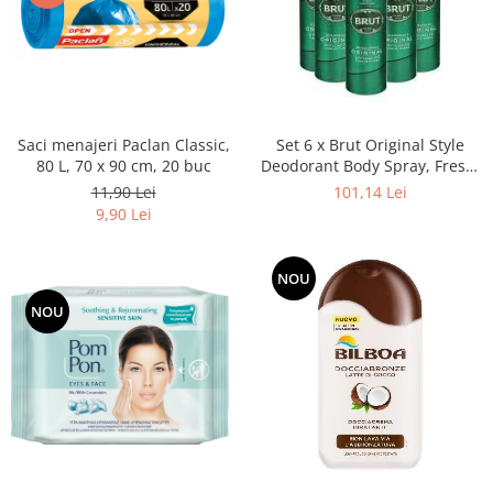
Adeziv dentar si ingrijire proteza
Igiena intima
Tampoane si absorbante
Geluri si deodorante igiena intima
Produse manichiura & pedichiura
Saci menajeri Paclan Classic,
Set 6 x Brut Original Style
80 L, 70 x 90 cm, 20 buc
Deodorant Body Spray, Fresh,
Oja si lac de unghii
Verde 200 ml
11,90 Lei
101,14 Lei
Accesorii manichiura & pedichiura
9,90 Lei
Scutece adulti
Seturi cadou
NOU
NOU