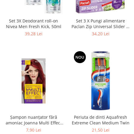
Set 3X Deodorant roll-on
Set 3 X Pungi alimentare
Nivea Men Fresh Kick, 50ml
Paclan Zip Universal Slider 3l
15buc
39,28 Lei
34,20 Lei
NOU
Șampon nuanțator fără
Periuta de dinti Aquafresh
amoniac Joanna Multi Effect
Extreme Clean Medium Twin
05, Roșu Coacăză, 35 ml
7,90 Lei
21,50 Lei