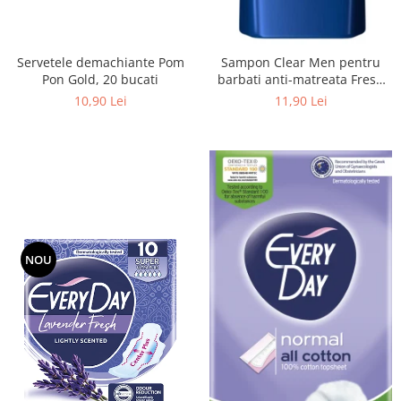
Servetele demachiante Pom
Sampon Clear Men pentru
Pon Gold, 20 bucati
barbati anti-matreata Fresh
cu menta 225 ml
10,90 Lei
11,90 Lei
NOU