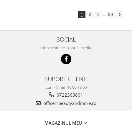
1
2
3
80
...
SOCIAL
Urmareste-ne in social media
SUPORT CLIENTI
Luni - Vineri 10.00-18.00
0722363801
office@beautyandmore.ro
MAGAZINUL MEU