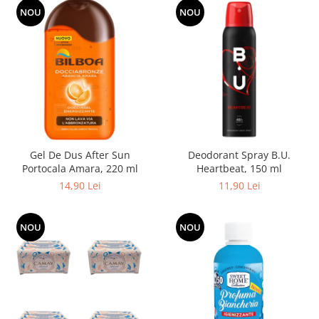
Produse pentru epilare
NOU
NOU
Produse pentru protectie solara
Servetele umede
Bureti de baie
Accesorii ingrijire corp
Machiaj
Mascara
Creion si tus ochi
Gel De Dus After Sun
Deodorant Spray B.U.
Ruj si creion buze
Portocala Amara, 220 ml
Heartbeat, 150 ml
Produse stilizare sprancene
14,90 Lei
11,90 Lei
Aplicatoare si pensule machiaj
Accesorii machiaj
NOU
NOU
Igiena dentara
Periute de dinti
Pasta de dinti
Apa de gura
Ata dentara