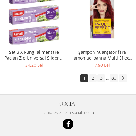
Set 3 X Pungi alimentare
Șampon nuanțator fără
Paclan Zip Universal Slider 3l
amoniac Joanna Multi Effect
15buc
05, Roșu Coacăză, 35 ml
34,20 Lei
7,90 Lei
1
2
3
80
...
SOCIAL
Urmareste-ne in social media