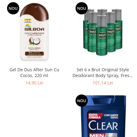
NOU
NOU
Gel De Dus After Sun Cu
Set 6 x Brut Original Style
Cocos, 220 ml
Deodorant Body Spray, Fresh,
Verde 200 ml
14,90 Lei
101,14 Lei
NOU