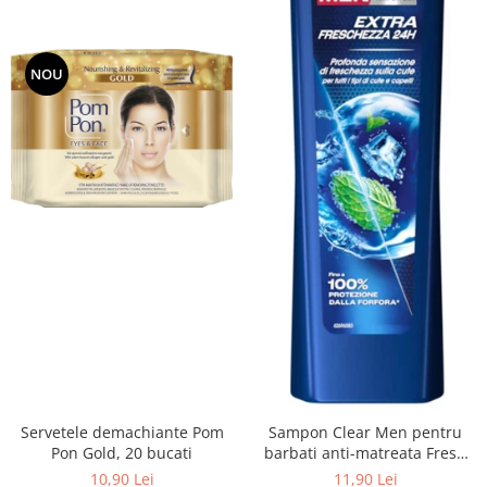
NOU
Servetele demachiante Pom
Sampon Clear Men pentru
Pon Gold, 20 bucati
barbati anti-matreata Fresh
cu menta 225 ml
10,90 Lei
11,90 Lei