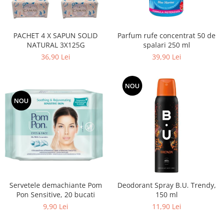
Adeziv dentar si ingrijire proteza
Igiena intima
PACHET 4 X SAPUN SOLID
Parfum rufe concentrat 50 de
Tampoane si absorbante
NATURAL 3X125G
spalari 250 ml
Geluri si deodorante igiena intima
36,90 Lei
39,90 Lei
Produse manichiura & pedichiura
Oja si lac de unghii
NOU
Accesorii manichiura & pedichiura
NOU
Scutece adulti
Seturi cadou
Servetele demachiante Pom
Deodorant Spray B.U. Trendy,
Pon Sensitive, 20 bucati
150 ml
9,90 Lei
11,90 Lei