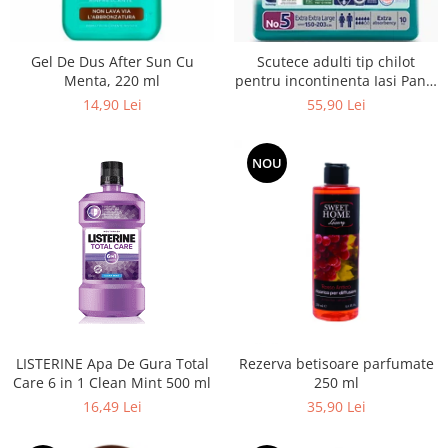
Balsam de par
Ceara de par si gel
Accesorii par
Gel De Dus After Sun Cu
Scutece adulti tip chilot
Menta, 220 ml
pentru incontinenta Iasi Pants
Cosmetice profesionale
Unisex, Marime XXL, 10 buc
14,90 Lei
55,90 Lei
Sampon de par
Tratamente si masca de par
NOU
Vopsea de par si oxidant
Accesorii tuns si vopsit
Hair styling
Balsam de par
Ingrijire corp
Geluri de dus
Deodorante si antiperspirante
Lotiuni si creme de corp
LISTERINE Apa De Gura Total
Rezerva betisoare parfumate
Parfumuri
Care 6 in 1 Clean Mint 500 ml
250 ml
16,49 Lei
35,90 Lei
Sapunuri
Spuma si saruri de baie