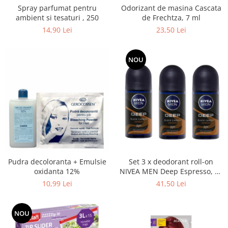
Spray parfumat pentru
Odorizant de masina Cascata
ambient si tesaturi , 250
de Frechtza, 7 ml
14,90 Lei
23,50 Lei
NOU
Pudra decoloranta + Emulsie
Set 3 x deodorant roll-on
oxidanta 12%
NIVEA MEN Deep Espresso, 50
ml
10,99 Lei
41,50 Lei
NOU