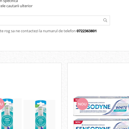
n specifica
ele cautarii ulterior
te rog sa ne contactezi la numarul de telefon
0722363801
U
NOU