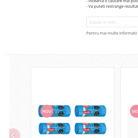
- Incearca o cautare mai puti
Ceara de par si gel
- Va puteti restrange rezultat
Accesorii par
Cosmetice profesionale
Sampon de par
Pentru mai multe informatii 
Tratamente si masca de par
Vopsea de par si oxidant
Accesorii tuns si vopsit
Hair styling
Balsam de par
Ingrijire corp
Geluri de dus
Deodorante si antiperspirante
Lotiuni si creme de corp
Parfumuri
Sapunuri
NOU
NO
Spuma si saruri de baie
Produse pentru epilare
Produse pentru protectie solara