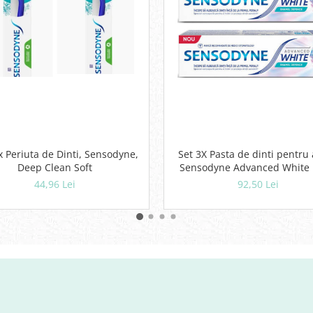
x Periuta de Dinti, Sensodyne,
Set 3X Pasta de dinti pentru 
Deep Clean Soft
Sensodyne Advanced White
Clean, 75 ml
44,96 Lei
92,50 Lei