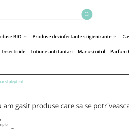
oduse BIO
Produse dezinfectante si igienizante
Ca
Insecticide
Lotiune anti tantari
Manusi nitril
Parfum 
par si piepteni
 am gasit produse care sa se potriveasc
a
imple