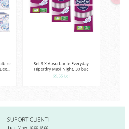
albire
Set 3 X Absorbante Everyday
Set 3X P
 Deep
Hiperdry Maxi Night, 30 buc
Advanc
69,55 Lei
SUPORT CLIENTI
Luni - Vineri 10.00-18.00