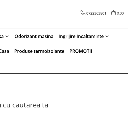
0722363801
0,00
sa
Odorizant masina
Ingrijire Incaltaminte
Casa
Produse termoizolante
PROMOTII
a cu cautarea ta