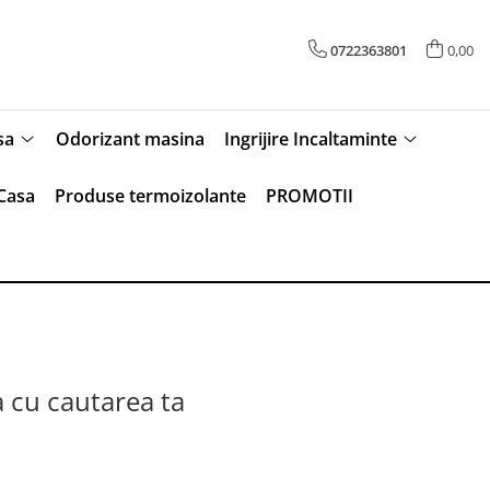
0722363801
0,00
sa
Odorizant masina
Ingrijire Incaltaminte
Casa
Produse termoizolante
PROMOTII
a cu cautarea ta