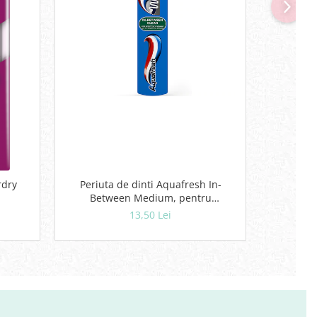
rdry
Periuta de dinti Aquafresh In-
Lotiune
Between Medium, pentru
u
curatarea spatiilor interdentare
13,50 Lei