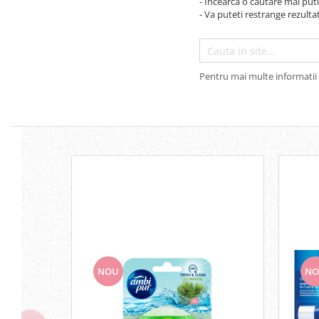
- Incearca o cautare mai puti
Ceara de par si gel
- Va puteti restrange rezultat
Accesorii par
Cosmetice profesionale
Sampon de par
Pentru mai multe informatii 
Tratamente si masca de par
Vopsea de par si oxidant
Accesorii tuns si vopsit
Hair styling
Balsam de par
Ingrijire corp
Geluri de dus
Deodorante si antiperspirante
Lotiuni si creme de corp
Parfumuri
Sapunuri
NOU
NO
Spuma si saruri de baie
Produse pentru epilare
Produse pentru protectie solara