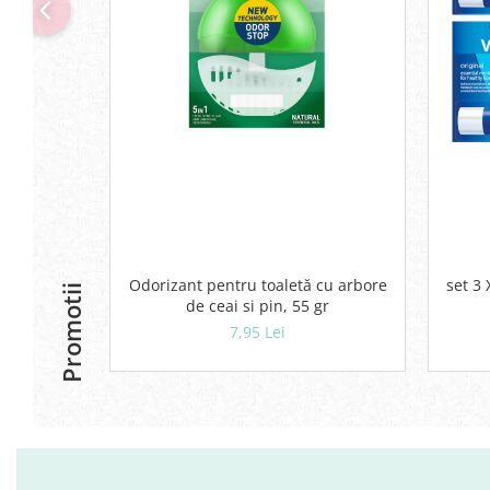
Servetele umede
Bureti de baie
Accesorii ingrijire corp
Machiaj
Mascara
Creion si tus ochi
Ruj si creion buze
Produse stilizare sprancene
Aplicatoare si pensule machiaj
Accesorii machiaj
Igiena dentara
Odorizant pentru toaletă cu arbore
set 3 
Promotii
de ceai si pin, 55 gr
Periute de dinti
7,95 Lei
Pasta de dinti
Apa de gura
Ata dentara
Adeziv dentar si ingrijire proteza
Igiena intima
Tampoane si absorbante