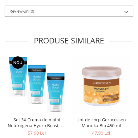
Review-uri
(0)
PRODUSE SIMILARE
NOU
Set 3X Crema de maini
Unt de corp Gerocossen
Neutrogena Hydro Boost, 75
Manuka Bio 450 ml
ml
57,90 Lei
47,90 Lei