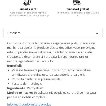
Adeziv dentar si ingrijire proteza
Suport clienti
Transport gratuit
Igiena intima
Cere detalii si comanda rapid la
In Romania, la comenzi peste 250 de
telefon 0738663779 sau whatshapp
lei
Tampoane si absorbante
Geluri si deodorante igiena intima
Produse manichiura & pedichiura
Descriere
Oja si lac de unghii
Accesorii manichiura & pedichiura
Cand vine vorba de hidratarea si regenerarea pielii, uneori este
mai bine sa apelati la produse clasice dovedite. Vaseline Original
Scutece adulti
este un produs universal care ajuta la hidratarea pielii uscate,
Seturi cadou
crapate sau deteriorate si, totodata, la regenerarea ranilor
minore, zgarieturilor sau arsurilor.
Beneficii:
Vaselina formeaza pe piele un strat protector care retine
umiditatea si previne uscarea sau deteriorarea pielii.
Potrivita pentru ingrijire universala;
Testata dermatologic.
Ingrediente:
Petrolatum.
Mod de utilizare:
Se aplica zilnic pe pielea curata si se maseaza
pana la absorbtia completa.
Informatii conformitate produs