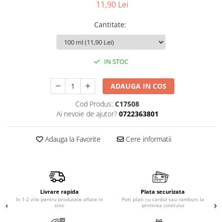
11,90 Lei
Produse pentru epilare
Produse pentru protectie solara
Cantitate
:
Servetele umede
Bureti de baie
Accesorii ingrijire corp
IN STOC
Machiaj
Mascara
ADAUGA IN COS
Creion si tus ochi
Cod Produs:
C17508
Ruj si creion buze
Ai nevoie de ajutor?
0722363801
Produse stilizare sprancene
Aplicatoare si pensule machiaj
Adauga la Favorite
Cere informatii
Accesorii machiaj
Igiena dentara
Periute de dinti
Pasta de dinti
Livrare rapida
Plata securizata
In 1-2 zile pentru produsele aflate in
Poti plati cu cardul sau ramburs la
Apa de gura
stoc
primirea coletului
Ata dentara