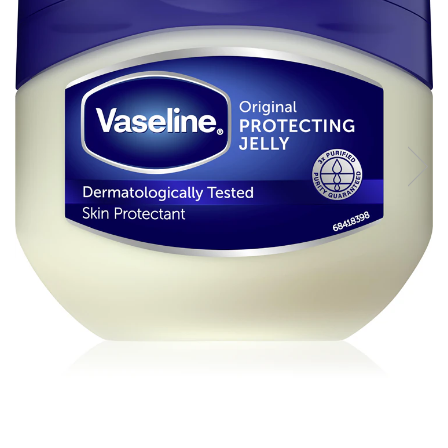
Balsam de par
Ceara de par si gel
Accesorii par
Cosmetice profesionale
Sampon de par
Tratamente si masca de par
Vopsea de par si oxidant
Accesorii tuns si vopsit
Hair styling
Balsam de par
Ingrijire corp
Geluri de dus
Deodorante si antiperspirante
Lotiuni si creme de corp
Parfumuri
Sapunuri
Spuma si saruri de baie