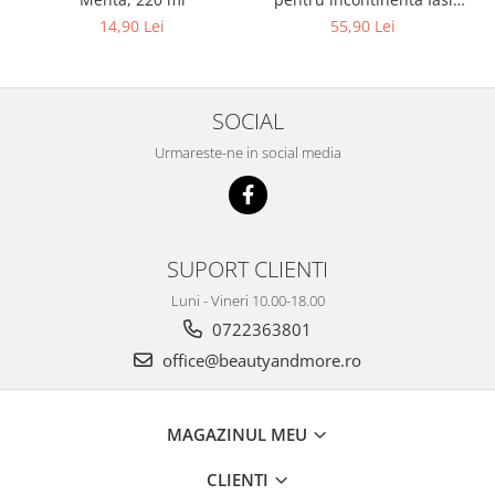
Pants Unisex, Marime XXL,
14,90 Lei
55,90 Lei
10 buc
SOCIAL
Urmareste-ne in social media
SUPORT CLIENTI
Luni - Vineri 10.00-18.00
0722363801
office@beautyandmore.ro
MAGAZINUL MEU
CLIENTI