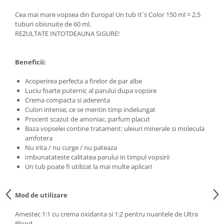
Adeziv dentar si ingrijire proteza
Cea mai mare vopsea din Europa! Un tub It`s Color 150 ml = 2,5
Igiena intima
tuburi obisnuite de 60 ml.
REZULTATE INTOTDEAUNA SIGURE!
Tampoane si absorbante
Geluri si deodorante igiena intima
Produse manichiura & pedichiura
Beneficii:
Oja si lac de unghii
Acoperirea perfecta a firelor de par albe
Accesorii manichiura & pedichiura
Luciu foarte puternic al parului dupa vopsire
Crema compacta si aderenta
Scutece adulti
Culori intense, ce se mentin timp indelungat
Seturi cadou
Procent scazut de amoniac, parfum placut
Baza vopselei contine tratament: uleiuri minerale si molecula
amfotera
Nu irita / nu curge / nu pateaza
Imbunatateste calitatea parului in timpul vopsirii
Un tub poate fi utilizat la mai multe aplicari
Mod de utilizare
Amestec 1:1 cu crema oxidanta si 1:2 pentru nuantele de Ultra
Blond