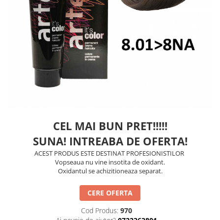
Balsam de par
Ceara de par si gel
Accesorii par
Cosmetice profesionale
Sampon de par
Tratamente si masca de par
Vopsea de par si oxidant
Accesorii tuns si vopsit
Hair styling
Balsam de par
CEL MAI BUN PRET!!!!!
Ingrijire corp
SUNA! INTREABA DE OFERTA!
Geluri de dus
ACEST PRODUS ESTE DESTINAT PROFESIONISTILOR
Deodorante si antiperspirante
Vopseaua nu vine insotita de oxidant.
Oxidantul se achizitioneaza separat.
Lotiuni si creme de corp
Parfumuri
CERE OFERTA
Sapunuri
Cod Produs:
970
Spuma si saruri de baie