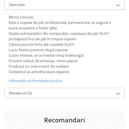
Geluri si deodorante igiena intima
Descriere
Produse manichiura & pedichiura
Blond Cenusiu
Oja si lac de unghii
Este o vopsea de păr profesională, permanentă, ce asigură o
Accesorii manichiura & pedichiura
bună acoperire a firelor albe.
Scutece adulti
Grație substanțelor din compoziție, vopseaua de păr SILKY
protejează firul de păr în timpul vopsirii.
Seturi cadou
Câteva puncte forte ale vopselei SILKY:
Luciu foarte puternic după vopsire
Culori intense, ce se mențin timp îndelungat
Procent scăzut de amoniac, miros placut
Produsul nu vine insotit de oxidant.
Oxidantul se achizitioneaza separat.
Informatii conformitate produs
Review-uri
(0)
Recomandari