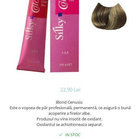
Ceara de par si gel
Accesorii par
Cosmetice profesionale
Sampon de par
Tratamente si masca de par
Vopsea de par si oxidant
Accesorii tuns si vopsit
Hair styling
Balsam de par
Ingrijire corp
Geluri de dus
Deodorante si antiperspirante
22,90 Lei
Lotiuni si creme de corp
Blond Cenusiu
Parfumuri
Este o vopsea de păr profesională, permanentă, ce asigură o bună
Sapunuri
acoperire a firelor albe.
Spuma si saruri de baie
Produsul nu vine insotit de oxidant.
Oxidantul se achizitioneaza separat.
Produse pentru epilare
Produse pentru protectie solara
IN STOC