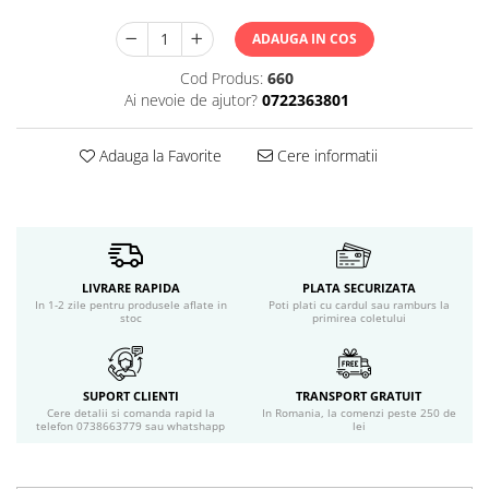
Servetele umede
Bureti de baie
ADAUGA IN COS
Accesorii ingrijire corp
Cod Produs:
660
Machiaj
Ai nevoie de ajutor?
0722363801
Mascara
Creion si tus ochi
Adauga la Favorite
Cere informatii
Ruj si creion buze
Produse stilizare sprancene
Aplicatoare si pensule machiaj
Accesorii machiaj
Igiena dentara
LIVRARE RAPIDA
PLATA SECURIZATA
In 1-2 zile pentru produsele aflate in
Poti plati cu cardul sau ramburs la
Periute de dinti
stoc
primirea coletului
Pasta de dinti
Apa de gura
Ata dentara
SUPORT CLIENTI
TRANSPORT GRATUIT
Cere detalii si comanda rapid la
In Romania, la comenzi peste 250 de
Adeziv dentar si ingrijire proteza
telefon 0738663779 sau whatshapp
lei
Igiena intima
Tampoane si absorbante