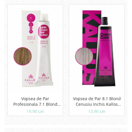
Vopsea de Par
Vopsea de Par 8.1 Blond
Profesionala 7.1 Blond
Cenusiu Inchis Kallos
Mediu cu Nuanta Cenusie
Prestige (60 ml)
19,90 Lei
13,90 Lei
Kallos Kjmn (100 ml)