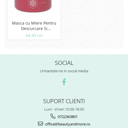
Masca cu Miere Pentru
Descurcare Si
Reconditionare Artego
64,90 Lei
500 ml
SOCIAL
Urmareste-ne in social media
SUPORT CLIENTI
Luni - Vineri 10.00-18.00
0722363801
office@beautyandmore.ro