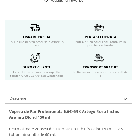
Servetele umede
Bureti de baie
Accesorii ingrijire corp
Machiaj
Mascara
LIVRARE RAPIDA
PLATA SECURIZATA
Creion si tus ochi
In 1-2 zile pentru produsele aflate in
Poti plati cu cardul sau ramburs la
stoc
primirea coletului
Ruj si creion buze
Produse stilizare sprancene
Aplicatoare si pensule machiaj
SUPORT CLIENTI
TRANSPORT GRATUIT
Accesorii machiaj
Cere detalii si comanda rapid la
In Romania, la comenzi peste 250 de
telefon 0738663779 sau whatshapp
lei
Igiena dentara
Periute de dinti
Pasta de dinti
Descriere
Apa de gura
Ata dentara
Vopsea de Par Profesionala 6.64>6RK Artego Rosu Inchis
Adeziv dentar si ingrijire proteza
Aramiu Blond 150 ml
Igiena intima
Cea mai mare vopsea din Europa! Un tub It`s Color 150 ml = 2,5
Tampoane si absorbante
tuburi obisnuite de 60 ml.