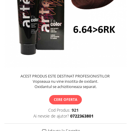
Ceara de par si gel
Accesorii par
Cosmetice profesionale
Sampon de par
Tratamente si masca de par
Vopsea de par si oxidant
Accesorii tuns si vopsit
Hair styling
Balsam de par
Ingrijire corp
ACEST PRODUS ESTE DESTINAT PROFESIONISTILOR
Geluri de dus
Vopseaua nu vine insotita de oxidant.
Deodorante si antiperspirante
Oxidantul se achizitioneaza separat.
Lotiuni si creme de corp
Parfumuri
CERE OFERTA
Sapunuri
Cod Produs:
921
Spuma si saruri de baie
Ai nevoie de ajutor?
0722363801
Produse pentru epilare
Produse pentru protectie solara
Adauga la Favorite