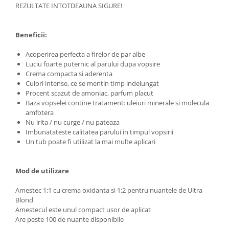
REZULTATE INTOTDEAUNA SIGURE!
Geluri si deodorante igiena intima
Produse manichiura & pedichiura
Oja si lac de unghii
Beneficii:
Accesorii manichiura & pedichiura
Acoperirea perfecta a firelor de par albe
Scutece adulti
Luciu foarte puternic al parului dupa vopsire
Crema compacta si aderenta
Seturi cadou
Culori intense, ce se mentin timp indelungat
Procent scazut de amoniac, parfum placut
Baza vopselei contine tratament: uleiuri minerale si molecula
amfotera
Nu irita / nu curge / nu pateaza
Imbunatateste calitatea parului in timpul vopsirii
Un tub poate fi utilizat la mai multe aplicari
Mod de utilizare
Amestec 1:1 cu crema oxidanta si 1:2 pentru nuantele de Ultra
Blond
Amestecul este unul compact usor de aplicat
Are peste 100 de nuante disponibile