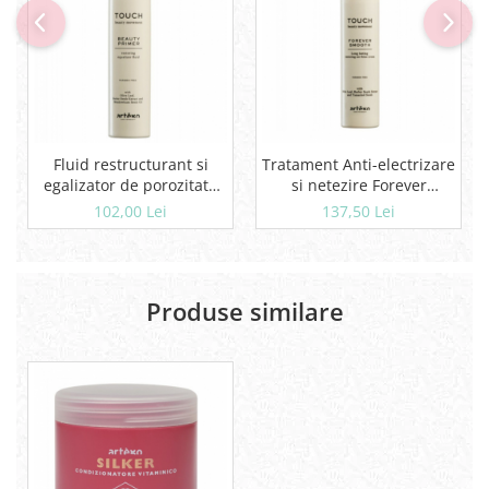
Fluid restructurant si
Tratament Anti-electrizare
egalizator de porozitate
si netezire Forever
Beauty Primer Artego 200
Smooth Artego 250 ml
102,00 Lei
137,50 Lei
ml
Produse similare