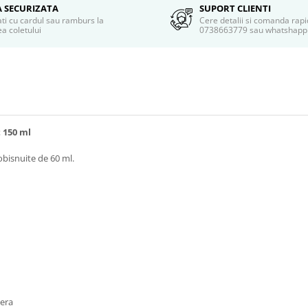
A SECURIZATA
SUPORT CLIENTI
ati cu cardul sau ramburs la
Cere detalii si comanda rapi
a coletului
0738663779 sau whatshapp
 150 ml
obisnuite de 60 ml.
tera