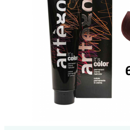
Ceara de par si gel
Accesorii par
Cosmetice profesionale
Sampon de par
Tratamente si masca de par
Vopsea de par si oxidant
Accesorii tuns si vopsit
Hair styling
Balsam de par
Ingrijire corp
Geluri de dus
Deodorante si antiperspirante
Lotiuni si creme de corp
Parfumuri
Sapunuri
Spuma si saruri de baie
Produse pentru epilare
Produse pentru protectie solara