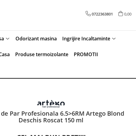
0722363801
0,00
sa
Odorizant masina
Ingrijire Incaltaminte
Casa
Produse termoizolante
PROMOTII
de Par Profesionala 6.5>6RM Artego Blond
Deschis Roscat 150 ml