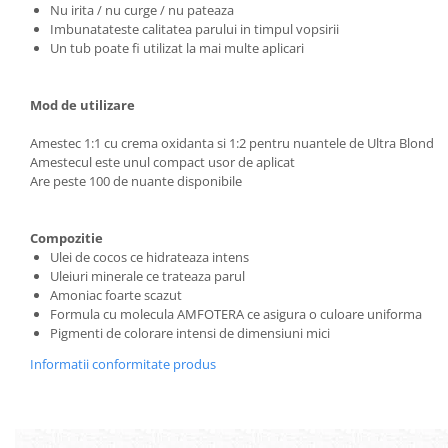
Nu irita / nu curge / nu pateaza
Geluri si deodorante igiena intima
Imbunatateste calitatea parului in timpul vopsirii
Produse manichiura & pedichiura
Un tub poate fi utilizat la mai multe aplicari
Oja si lac de unghii
Accesorii manichiura & pedichiura
Mod de utilizare
Scutece adulti
Amestec 1:1 cu crema oxidanta si 1:2 pentru nuantele de Ultra Blond
Seturi cadou
Amestecul este unul compact usor de aplicat
Are peste 100 de nuante disponibile
Compozitie
Ulei de cocos ce hidrateaza intens
Uleiuri minerale ce trateaza parul
Amoniac foarte scazut
Formula cu molecula AMFOTERA ce asigura o culoare uniforma
Pigmenti de colorare intensi de dimensiuni mici
Informatii conformitate produs