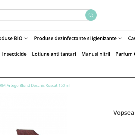
oduse BIO
Produse dezinfectante si igienizante
Ca
Insecticide
Lotiune anti tantari
Manusi nitril
Parfum 
6RM Artego Blond Deschis Roscat 150 ml
Vopsea 