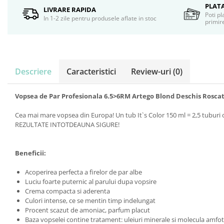
Servetele umede
PLAT
LIVRARE RAPIDA
Poti pl
Bureti de baie
In 1-2 zile pentru produsele aflate in stoc
primire
Accesorii ingrijire corp
Machiaj
Mascara
Creion si tus ochi
Descriere
Caracteristici
Review-uri
(0)
Ruj si creion buze
Produse stilizare sprancene
Vopsea de Par Profesionala 6.5>6RM Artego Blond Deschis Roscat
Aplicatoare si pensule machiaj
Accesorii machiaj
Cea mai mare vopsea din Europa! Un tub It`s Color 150 ml = 2,5 tuburi 
REZULTATE INTOTDEAUNA SIGURE!
Igiena dentara
Periute de dinti
Beneficii:
Pasta de dinti
Apa de gura
Acoperirea perfecta a firelor de par albe
Ata dentara
Luciu foarte puternic al parului dupa vopsire
Adeziv dentar si ingrijire proteza
Crema compacta si aderenta
Culori intense, ce se mentin timp indelungat
Igiena intima
Procent scazut de amoniac, parfum placut
Tampoane si absorbante
Baza vopselei contine tratament: uleiuri minerale si molecula amfo