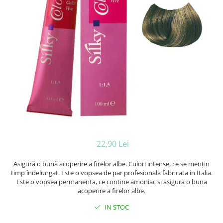
Ceara de par si gel
Accesorii par
Cosmetice profesionale
Sampon de par
Tratamente si masca de par
Vopsea de par si oxidant
Accesorii tuns si vopsit
Hair styling
Balsam de par
Ingrijire corp
Geluri de dus
Deodorante si antiperspirante
22,90 Lei
Lotiuni si creme de corp
Asigură o bună acoperire a firelor albe. Culori intense, ce se mențin
Parfumuri
timp îndelungat. Este o vopsea de par profesionala fabricata in Italia.
Sapunuri
Este o vopsea permanenta, ce contine amoniac si asigura o buna
Spuma si saruri de baie
acoperire a firelor albe.
Produse pentru epilare
IN STOC
Produse pentru protectie solara