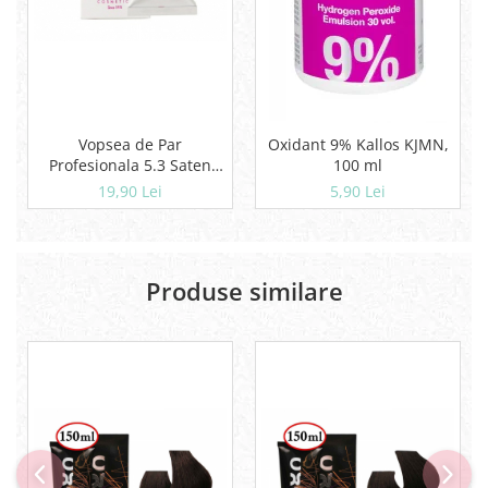
Vopsea de Par
Oxidant 9% Kallos KJMN,
Profesionala 5.3 Saten
100 ml
Auriu Deschis Kallos Kjmn
19,90 Lei
5,90 Lei
(100 ml)
Produse similare