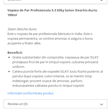
Geluri si deodorante igiena intima
Produse manichiura & pedichiura
Vopsea de Par Profesionala 5.3 Silky Saten Deschis Auriu
100ml
Oja si lac de unghii
Accesorii manichiura & pedichiura
Scutece adulti
Saten Deschis Auriu
Este o vopsea de par profesionala fabricata in Italia. Este o
Seturi cadou
vopsea permanenta, ce contine amoniac si asigura o buna
acoperire a firelor albe.
Beneficii:
Gratie substantelor din compozitie, vopseaua de par SILKY
protejeaza firul de par in timpul vopsirii, culoarea prinzand
uniform.
Cateva puncte forte ale vopselei SILKY: luciu foarte puternic al
parului dupa vopsire; culori intense, ce se mentin timp
indelungat; procent scazut de amoniac, parfum;
imbunatateste calitatea parului in timpul vopsirii.
Informatii conformitate produs
Review-uri
(0)