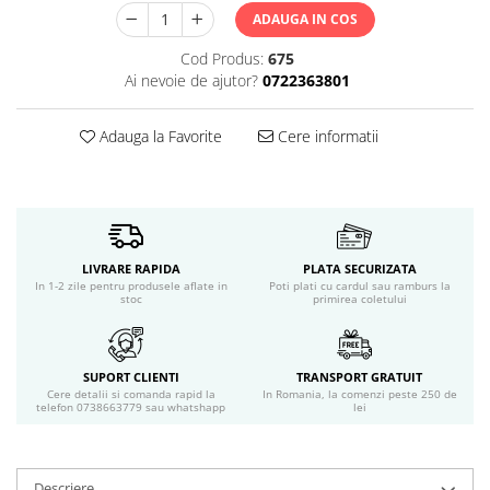
Servetele umede
ADAUGA IN COS
Bureti de baie
Cod Produs:
675
Accesorii ingrijire corp
Ai nevoie de ajutor?
0722363801
Machiaj
Mascara
Adauga la Favorite
Cere informatii
Creion si tus ochi
Ruj si creion buze
Produse stilizare sprancene
Aplicatoare si pensule machiaj
Accesorii machiaj
LIVRARE RAPIDA
PLATA SECURIZATA
Igiena dentara
In 1-2 zile pentru produsele aflate in
Poti plati cu cardul sau ramburs la
stoc
primirea coletului
Periute de dinti
Pasta de dinti
Apa de gura
SUPORT CLIENTI
TRANSPORT GRATUIT
Ata dentara
Cere detalii si comanda rapid la
In Romania, la comenzi peste 250 de
telefon 0738663779 sau whatshapp
lei
Adeziv dentar si ingrijire proteza
Igiena intima
Tampoane si absorbante
Descriere