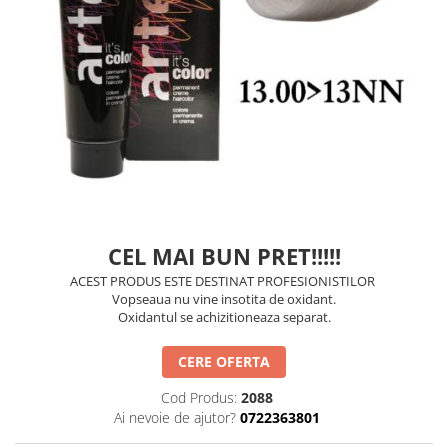
Balsam de par
Ceara de par si gel
Accesorii par
Cosmetice profesionale
Sampon de par
Tratamente si masca de par
Vopsea de par si oxidant
Accesorii tuns si vopsit
Hair styling
Balsam de par
CEL MAI BUN PRET!!!!!
Ingrijire corp
ACEST PRODUS ESTE DESTINAT PROFESIONISTILOR
Vopseaua nu vine insotita de oxidant.
Geluri de dus
Oxidantul se achizitioneaza separat.
Deodorante si antiperspirante
Lotiuni si creme de corp
CERE OFERTA
Parfumuri
Cod Produs:
2088
Sapunuri
Ai nevoie de ajutor?
0722363801
Spuma si saruri de baie