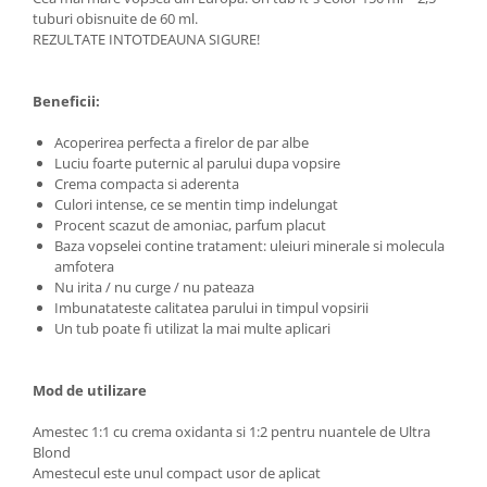
Adeziv dentar si ingrijire proteza
tuburi obisnuite de 60 ml.
REZULTATE INTOTDEAUNA SIGURE!
Igiena intima
Tampoane si absorbante
Beneficii:
Geluri si deodorante igiena intima
Produse manichiura & pedichiura
Acoperirea perfecta a firelor de par albe
Luciu foarte puternic al parului dupa vopsire
Oja si lac de unghii
Crema compacta si aderenta
Accesorii manichiura & pedichiura
Culori intense, ce se mentin timp indelungat
Scutece adulti
Procent scazut de amoniac, parfum placut
Baza vopselei contine tratament: uleiuri minerale si molecula
Seturi cadou
amfotera
Nu irita / nu curge / nu pateaza
Imbunatateste calitatea parului in timpul vopsirii
Un tub poate fi utilizat la mai multe aplicari
Mod de utilizare
Amestec 1:1 cu crema oxidanta si 1:2 pentru nuantele de Ultra
Blond
Amestecul este unul compact usor de aplicat