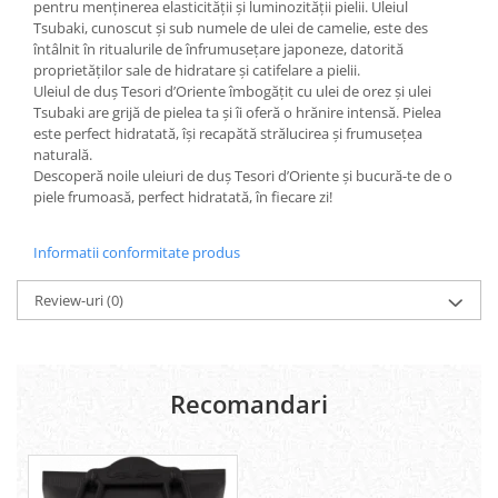
pentru menținerea elasticității și luminozității pielii. Uleiul
Geluri si deodorante igiena intima
Tsubaki, cunoscut și sub numele de ulei de camelie, este des
Produse manichiura & pedichiura
întâlnit în ritualurile de înfrumusețare japoneze, datorită
proprietăților sale de hidratare și catifelare a pielii.
Oja si lac de unghii
Uleiul de duș Tesori d’Oriente îmbogățit cu ulei de orez și ulei
Accesorii manichiura & pedichiura
Tsubaki are grijă de pielea ta și îi oferă o hrănire intensă. Pielea
Scutece adulti
este perfect hidratată, își recapătă strălucirea și frumusețea
naturală.
Seturi cadou
Descoperă noile uleiuri de duș Tesori d’Oriente și bucură-te de o
piele frumoasă, perfect hidratată, în fiecare zi!
Informatii conformitate produs
Review-uri
(0)
Recomandari