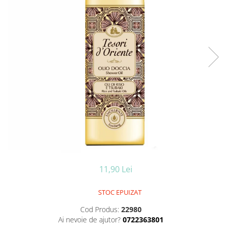
Ceara de par si gel
Accesorii par
Cosmetice profesionale
Sampon de par
Tratamente si masca de par
Vopsea de par si oxidant
Accesorii tuns si vopsit
Hair styling
Balsam de par
Ingrijire corp
Geluri de dus
Deodorante si antiperspirante
Lotiuni si creme de corp
11,90 Lei
Parfumuri
Sapunuri
STOC EPUIZAT
Spuma si saruri de baie
Produse pentru epilare
Cod Produs:
22980
Ai nevoie de ajutor?
0722363801
Produse pentru protectie solara