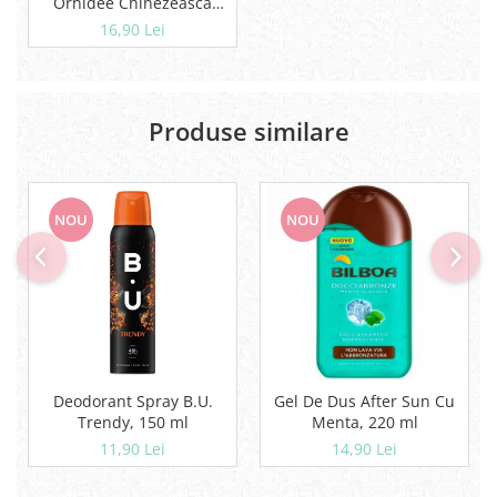
Orhidee Chinezeasca
Tesori d'Oriente, 250 ml
16,90 Lei
Produse similare
NOU
NOU
Deodorant Spray B.U.
Gel De Dus After Sun Cu
Trendy, 150 ml
Menta, 220 ml
11,90 Lei
14,90 Lei