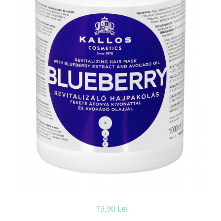
Ceara de par si gel
Accesorii par
Cosmetice profesionale
Sampon de par
Tratamente si masca de par
Vopsea de par si oxidant
Accesorii tuns si vopsit
Hair styling
Balsam de par
Ingrijire corp
Geluri de dus
Deodorante si antiperspirante
Lotiuni si creme de corp
Parfumuri
Sapunuri
Spuma si saruri de baie
Produse pentru epilare
19,90 Lei
Produse pentru protectie solara