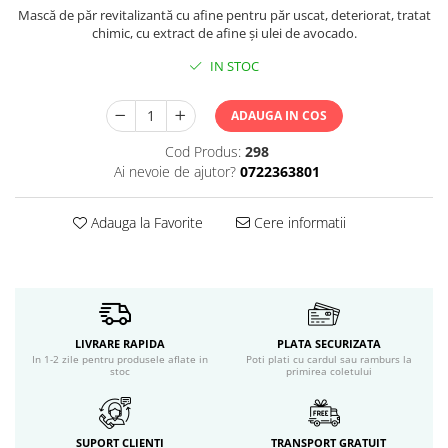
Servetele umede
Mască de păr revitalizantă cu afine pentru păr uscat, deteriorat, tratat
Bureti de baie
chimic, cu extract de afine şi ulei de avocado.
Accesorii ingrijire corp
IN STOC
Machiaj
Mascara
ADAUGA IN COS
Creion si tus ochi
Cod Produs:
298
Ruj si creion buze
Ai nevoie de ajutor?
0722363801
Produse stilizare sprancene
Aplicatoare si pensule machiaj
Adauga la Favorite
Cere informatii
Accesorii machiaj
Igiena dentara
Periute de dinti
Pasta de dinti
Apa de gura
LIVRARE RAPIDA
PLATA SECURIZATA
Ata dentara
In 1-2 zile pentru produsele aflate in
Poti plati cu cardul sau ramburs la
stoc
primirea coletului
Adeziv dentar si ingrijire proteza
Igiena intima
Tampoane si absorbante
SUPORT CLIENTI
TRANSPORT GRATUIT