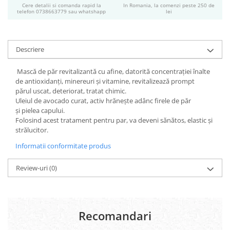
Cere detalii si comanda rapid la
In Romania, la comenzi peste 250 de
Geluri si deodorante igiena intima
telefon 0738663779 sau whatshapp
lei
Produse manichiura & pedichiura
Oja si lac de unghii
Accesorii manichiura & pedichiura
Descriere
Scutece adulti
Mască de păr revitalizantă cu afine, datorită concentraţiei înalte
Seturi cadou
de antioxidanţi, minereuri şi vitamine, revitalizează prompt
părul uscat, deteriorat, tratat chimic.
Uleiul de avocado curat, activ hrăneşte adânc firele de păr
şi pielea capului.
Folosind acest tratament pentru par, va deveni sănătos, elastic şi
strălucitor.
Informatii conformitate produs
Review-uri
(0)
Recomandari