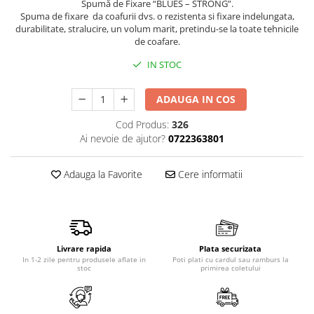
Spumă de Fixare “BLUES – STRONG”.
Produse pentru epilare
Spuma de fixare da coafurii dvs. o rezistenta si fixare indelungata,
Produse pentru protectie solara
durabilitate, stralucire, un volum marit, pretindu-se la toate tehnicile
de coafare.
Servetele umede
Bureti de baie
IN STOC
Accesorii ingrijire corp
ADAUGA IN COS
Machiaj
Mascara
Cod Produs:
326
Ai nevoie de ajutor?
0722363801
Creion si tus ochi
Ruj si creion buze
Adauga la Favorite
Cere informatii
Produse stilizare sprancene
Aplicatoare si pensule machiaj
Accesorii machiaj
Igiena dentara
Livrare rapida
Plata securizata
Periute de dinti
In 1-2 zile pentru produsele aflate in
Poti plati cu cardul sau ramburs la
stoc
primirea coletului
Pasta de dinti
Apa de gura
Ata dentara