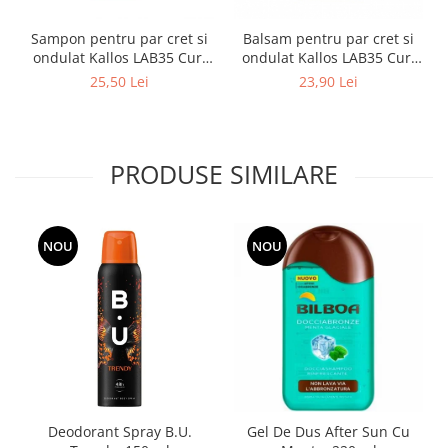
Sampon pentru par cret si
Balsam pentru par cret si
ondulat Kallos LAB35 Curl
ondulat Kallos LAB35 Curl
Mania, 300 ml
Mania, 250 ml
25,50 Lei
23,90 Lei
PRODUSE SIMILARE
NOU
NOU
Deodorant Spray B.U.
Gel De Dus After Sun Cu