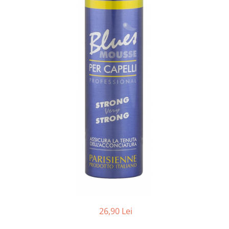
Balsam de par
Ceara de par si gel
Accesorii par
Cosmetice profesionale
Sampon de par
Tratamente si masca de par
Vopsea de par si oxidant
Accesorii tuns si vopsit
Hair styling
Balsam de par
Ingrijire corp
Geluri de dus
Deodorante si antiperspirante
Lotiuni si creme de corp
Parfumuri
Sapunuri
26,90 Lei
Spuma si saruri de baie