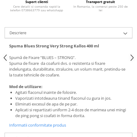
Suport clienti
Transport gratuit
Adeziv dentar si ingrijire proteza
Cere detalii si comanda rapid la
In Romania, la comenzi peste 250 de
telefon 0738663779 sau whatshapp
lei
Igiena intima
Tampoane si absorbante
Geluri si deodorante igiena intima
Descriere
Produse manichiura & pedichiura
Spuma Blues Strong Very Strong Kallos 400 ml
Oja si lac de unghii
Accesorii manichiura & pedichiura
Spumă de Fixare “BLUES – STRONG”.
Spuma de fixare da coafurii dvs. o rezistenta si fixare
Scutece adulti
indelungata, durabilitate, stralucire, un volum marit, pretindu-se
Seturi cadou
la toate tehnicile de coafare.
Mod de utilizare:
Agitati flaconul inainte de folosire.
Vaporizati intotdeauna tinand flaconul cu gura in jos.
Eliminati excesul de apa de pe par.
Aplicati si repartizati uniform 2-4 doze de marimea unei mingi
de ping pong si coafati in forma dorita.
Informatii conformitate produs