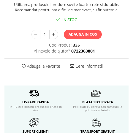
Servetele umede
Utilizarea produsului produce suvite foarte crete si durabile.
Bureti de baie
Recomandat pentru par dificil de manevrat, cu fir puternic.
Accesorii ingrijire corp
IN STOC
Machiaj
Mascara
ADAUGA IN COS
Creion si tus ochi
Cod Produs:
335
Ruj si creion buze
Ai nevoie de ajutor?
0722363801
Produse stilizare sprancene
Aplicatoare si pensule machiaj
Adauga la Favorite
Cere informatii
Accesorii machiaj
Igiena dentara
Periute de dinti
Pasta de dinti
Apa de gura
LIVRARE RAPIDA
PLATA SECURIZATA
Ata dentara
In 1-2 zile pentru produsele aflate in
Poti plati cu cardul sau ramburs la
stoc
primirea coletului
Adeziv dentar si ingrijire proteza
Igiena intima
Tampoane si absorbante
SUPORT CLIENTI
TRANSPORT GRATUIT