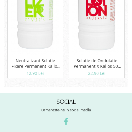
Neutralizant Solutie
Solutie de Ondulatie
Fixare Permanent Kallos
Permanent X Kallos 500
500 ml
ml
12,90 Lei
22,90 Lei
SOCIAL
Urmareste-ne in social media