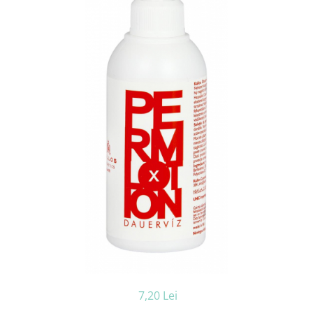
Ceara de par si gel
Accesorii par
Cosmetice profesionale
Sampon de par
Tratamente si masca de par
Vopsea de par si oxidant
Accesorii tuns si vopsit
Hair styling
Balsam de par
Ingrijire corp
Geluri de dus
Deodorante si antiperspirante
Lotiuni si creme de corp
Parfumuri
Sapunuri
Spuma si saruri de baie
Produse pentru epilare
7,20 Lei
Produse pentru protectie solara