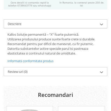
Cere detalii si comanda rapid la
In Romania, la comenzi peste 250 de
Geluri si deodorante igiena intima
telefon 0738663779 sau whatshapp
lei
Produse manichiura & pedichiura
Oja si lac de unghii
Accesorii manichiura & pedichiura
Descriere
Scutece adulti
Kallos Soluţie permanentă – “X” foarte puternică.
Seturi cadou
Utilizarea produsului produce suvite foarte crete si durabile.
Recomandat pentru par dificil de manevrat, cu fir puternic.
Datorita substantelor active speciale parul isi pastreaza
elasticitatea si continutul natural de umiditate.
Informatii conformitate produs
Review-uri
(0)
Recomandari