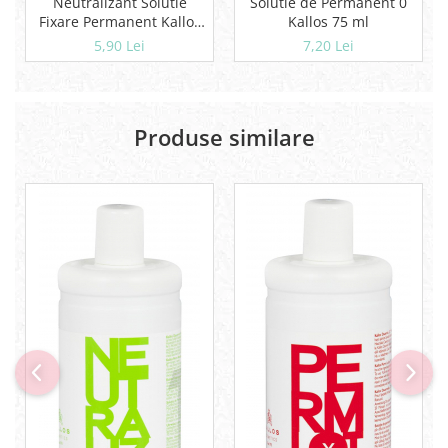
Neutralizant Solutie
Solutie de Permanent 0
Fixare Permanent Kallos
Kallos 75 ml
100 ml
5,90 Lei
7,20 Lei
Produse similare