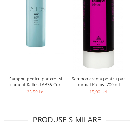
Sampon pentru par cret si
Sampon crema pentru par
ondulat Kallos LAB35 Curl
normal Kallos, 700 ml
Mania, 300 ml
25,50 Lei
15,90 Lei
PRODUSE SIMILARE