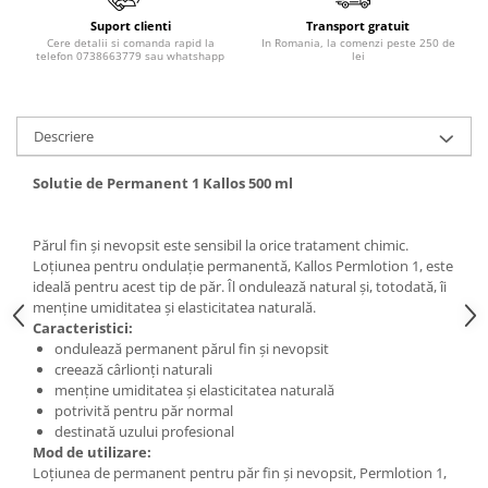
Adeziv dentar si ingrijire proteza
Suport clienti
Transport gratuit
Cere detalii si comanda rapid la
In Romania, la comenzi peste 250 de
Igiena intima
telefon 0738663779 sau whatshapp
lei
Tampoane si absorbante
Geluri si deodorante igiena intima
Produse manichiura & pedichiura
Descriere
Oja si lac de unghii
Solutie de Permanent 1 Kallos 500 ml
Accesorii manichiura & pedichiura
Scutece adulti
Părul fin și nevopsit este sensibil la orice tratament chimic.
Seturi cadou
Loțiunea pentru ondulație permanentă, Kallos Permlotion 1, este
ideală pentru acest tip de păr. Îl ondulează natural și, totodată, îi
menține umiditatea și elasticitatea naturală.
Caracteristici:
ondulează permanent părul fin și nevopsit
creează cârlionți naturali
menține umiditatea și elasticitatea naturală
potrivită pentru păr normal
destinată uzului profesional
Mod de utilizare:
Loțiunea de permanent pentru păr fin și nevopsit, Permlotion 1,