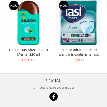
NOU
NOU
Gel De Dus After Sun Cu
Scutece adulti tip chilot
Menta, 220 ml
pentru incontinenta Iasi
Pants Unisex, Marime XXL,
14,90 Lei
55,90 Lei
10 buc
SOCIAL
Urmareste-ne in social media