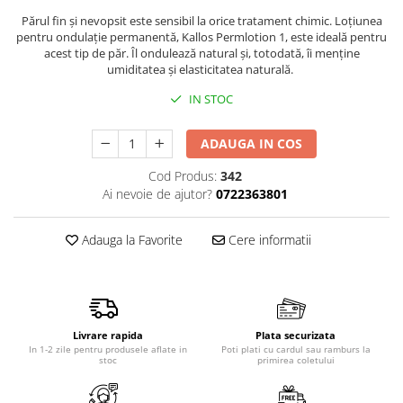
Produse pentru epilare
Părul fin și nevopsit este sensibil la orice tratament chimic. Loțiunea
Produse pentru protectie solara
pentru ondulație permanentă, Kallos Permlotion 1, este ideală pentru
acest tip de păr. Îl ondulează natural și, totodată, îi menține
Servetele umede
umiditatea și elasticitatea naturală.
Bureti de baie
IN STOC
Accesorii ingrijire corp
Machiaj
ADAUGA IN COS
Mascara
Cod Produs:
342
Creion si tus ochi
Ai nevoie de ajutor?
0722363801
Ruj si creion buze
Produse stilizare sprancene
Adauga la Favorite
Cere informatii
Aplicatoare si pensule machiaj
Accesorii machiaj
Igiena dentara
Periute de dinti
Livrare rapida
Plata securizata
Pasta de dinti
In 1-2 zile pentru produsele aflate in
Poti plati cu cardul sau ramburs la
stoc
primirea coletului
Apa de gura
Ata dentara