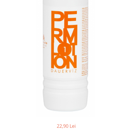
Balsam de par
Ceara de par si gel
Accesorii par
Cosmetice profesionale
Sampon de par
Tratamente si masca de par
Vopsea de par si oxidant
Accesorii tuns si vopsit
Hair styling
Balsam de par
Ingrijire corp
Geluri de dus
Deodorante si antiperspirante
Lotiuni si creme de corp
Parfumuri
Sapunuri
22,90 Lei
Spuma si saruri de baie