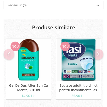
Geluri si deodorante igiena intima
Review-uri
(0)
Produse manichiura & pedichiura
Oja si lac de unghii
Accesorii manichiura & pedichiura
Produse similare
Scutece adulti
Seturi cadou
NOU
NOU
Gel De Dus After Sun Cu
Scutece adulti tip chilot
Menta, 220 ml
pentru incontinenta Iasi
Pants Unisex, Marime XXL,
14,90 Lei
55,90 Lei
10 buc