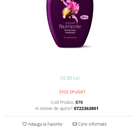
Ceara de par si gel
Accesorii par
Cosmetice profesionale
Sampon de par
Tratamente si masca de par
Vopsea de par si oxidant
Accesorii tuns si vopsit
Hair styling
Balsam de par
Ingrijire corp
10,90 Lei
Geluri de dus
Deodorante si antiperspirante
STOC EPUIZAT
Lotiuni si creme de corp
Cod Produs:
870
Parfumuri
Ai nevoie de ajutor?
0722363801
Sapunuri
Spuma si saruri de baie
Adauga la Favorite
Cere informatii
Produse pentru epilare
Produse pentru protectie solara