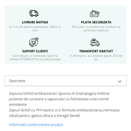
Servetele umede
Bureti de baie
Accesorii ingrijire corp
LIVRARE RAPIDA
PLATA SECURIZATA
Machiaj
In 1-2 zile pentru produsele aflate in
Poti plati cu cardul sau ramburs la
stoc
primirea coletului
Mascara
Creion si tus ochi
Ruj si creion buze
SUPORT CLIENTI
TRANSPORT GRATUIT
Produse stilizare sprancene
Cere detalii si comanda rapid la
In Romania, la comenzi peste 250 de
telefon 0738663779 sau whatshapp
lei
Aplicatoare si pensule machiaj
Accesorii machiaj
Igiena dentara
Descriere
Periute de dinti
Pasta de dinti
Sapunul lichid antibacterian Spuma di Sciampagna imbina
Apa de gura
puterea de curatare a sapunului cu hidratarea unei creme
Ata dentara
emoliente.
Sapun lichid cu PH neutru si o formula antibacteriana,cremoasa.
Adeziv dentar si ingrijire proteza
Ideal pentru igiena zilnica a intregii familii.
Igiena intima
Informatii conformitate produs
Tampoane si absorbante