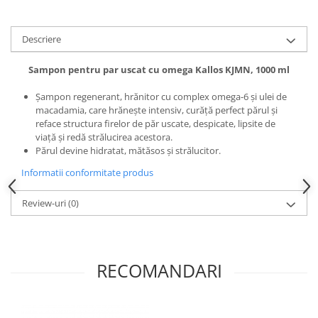
Adeziv dentar si ingrijire proteza
Igiena intima
Descriere
Tampoane si absorbante
Sampon pentru par uscat cu omega Kallos KJMN, 1000 ml
Geluri si deodorante igiena intima
Produse manichiura & pedichiura
Şampon regenerant, hrănitor cu complex omega-6 şi ulei de
macadamia, care hrăneşte intensiv, curăţă perfect părul şi
Oja si lac de unghii
reface structura firelor de păr uscate, despicate, lipsite de
Accesorii manichiura & pedichiura
viaţă şi redă strălucirea acestora.
Scutece adulti
Părul devine hidratat, mătăsos şi strălucitor.
Seturi cadou
Informatii conformitate produs
Review-uri
(0)
RECOMANDARI