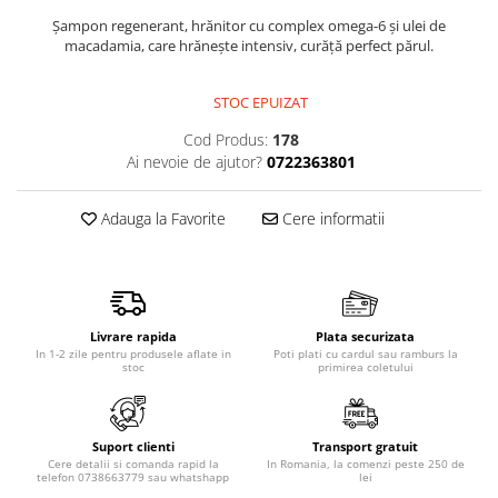
Produse pentru epilare
Şampon regenerant, hrănitor cu complex omega-6 şi ulei de
Produse pentru protectie solara
macadamia, care hrăneşte intensiv, curăţă perfect părul.
Servetele umede
Bureti de baie
STOC EPUIZAT
Accesorii ingrijire corp
Cod Produs:
178
Machiaj
Ai nevoie de ajutor?
0722363801
Mascara
Adauga la Favorite
Cere informatii
Creion si tus ochi
Ruj si creion buze
Produse stilizare sprancene
Aplicatoare si pensule machiaj
Accesorii machiaj
Livrare rapida
Plata securizata
In 1-2 zile pentru produsele aflate in
Poti plati cu cardul sau ramburs la
Igiena dentara
stoc
primirea coletului
Periute de dinti
Pasta de dinti
Suport clienti
Transport gratuit
Apa de gura
Cere detalii si comanda rapid la
In Romania, la comenzi peste 250 de
telefon 0738663779 sau whatshapp
lei
Ata dentara