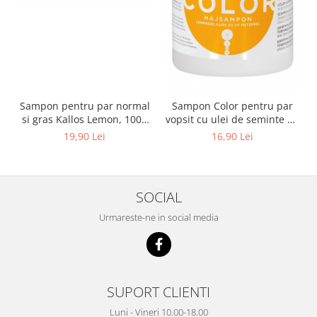
Sampon pentru par normal
Sampon Color pentru par
si gras Kallos Lemon, 1000
vopsit cu ulei de seminte de
ml
in si filtru UV Kallos KJMN,
19,90 Lei
16,90 Lei
1000 ml
SOCIAL
Urmareste-ne in social media
SUPORT CLIENTI
Luni - Vineri 10.00-18.00