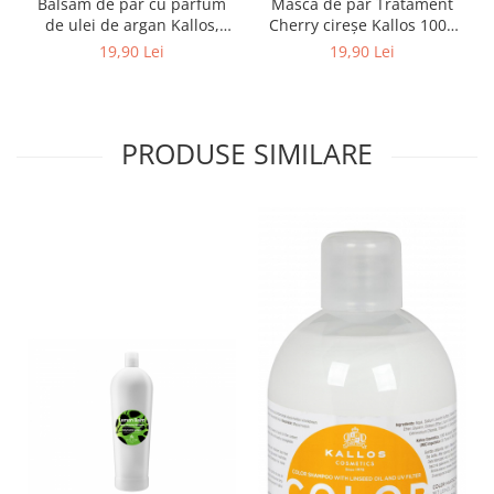
Balsam de par cu parfum
Mască de păr Tratament
de ulei de argan Kallos,
Cherry cireşe Kallos 1000
1000 ml
ml
19,90 Lei
19,90 Lei
PRODUSE SIMILARE