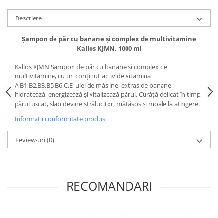
Adeziv dentar si ingrijire proteza
Descriere
Igiena intima
Tampoane si absorbante
Șampon de păr cu banane și complex de multivitamine
Geluri si deodorante igiena intima
Kallos KJMN, 1000 ml
Produse manichiura & pedichiura
Kallos KJMN Șampon de păr cu banane și complex de
Oja si lac de unghii
multivitamine, cu un conținut activ de vitamina
A,B1,B2,B3,B5,B6,C,E, ulei de măsline, extras de banane
Accesorii manichiura & pedichiura
hidratează, energizează și vitalizează părul. Curăță delicat în timp,
Scutece adulti
părul uscat, slab devine strălucitor, mătăsos și moale la atingere.
Seturi cadou
Informatii conformitate produs
Review-uri
(0)
RECOMANDARI