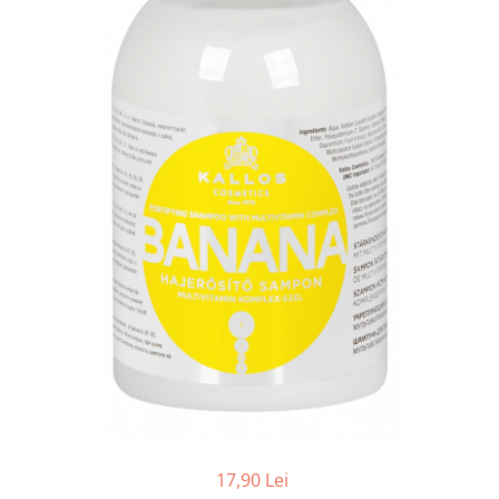
Balsam de par
Ceara de par si gel
Accesorii par
Cosmetice profesionale
Sampon de par
Tratamente si masca de par
Vopsea de par si oxidant
Accesorii tuns si vopsit
Hair styling
Balsam de par
Ingrijire corp
Geluri de dus
Deodorante si antiperspirante
Lotiuni si creme de corp
Parfumuri
Sapunuri
17,90 Lei
Spuma si saruri de baie