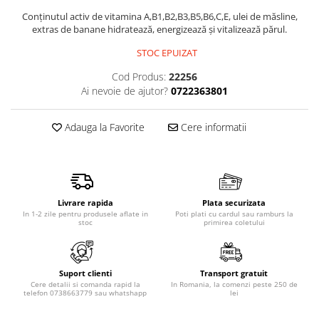
Produse pentru epilare
Conținutul activ de vitamina A,B1,B2,B3,B5,B6,C,E, ulei de măsline,
Produse pentru protectie solara
extras de banane hidratează, energizează și vitalizează părul.
Servetele umede
STOC EPUIZAT
Bureti de baie
Cod Produs:
22256
Accesorii ingrijire corp
Ai nevoie de ajutor?
0722363801
Machiaj
Mascara
Adauga la Favorite
Cere informatii
Creion si tus ochi
Ruj si creion buze
Produse stilizare sprancene
Aplicatoare si pensule machiaj
Livrare rapida
Plata securizata
In 1-2 zile pentru produsele aflate in
Poti plati cu cardul sau ramburs la
Accesorii machiaj
stoc
primirea coletului
Igiena dentara
Periute de dinti
Suport clienti
Transport gratuit
Pasta de dinti
Cere detalii si comanda rapid la
In Romania, la comenzi peste 250 de
Apa de gura
telefon 0738663779 sau whatshapp
lei
Ata dentara