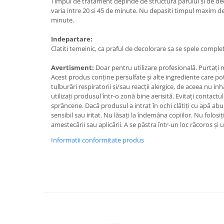
Timpul de tratament depinde de structura parului si de de
Adeziv dentar si ingrijire proteza
varia intre 20 si 45 de minute. Nu depasiti timpul maxim d
minute.
Igiena intima
Tampoane si absorbante
Indepartare:
Clatiti temeinic, ca praful de decolorare sa se spele complet
Geluri si deodorante igiena intima
Produse manichiura & pedichiura
Avertisment:
Doar pentru utilizare profesională. Purtați
Acest produs conține persulfate și alte ingrediente care pot 
Oja si lac de unghii
tulburări respiratorii și/sau reacții alergice, de aceea nu inha
Accesorii manichiura & pedichiura
utilizați produsul într-o zonă bine aerisită. Evitați contactu
Scutece adulti
sprăncene. Dacă produsul a intrat în ochi clătiți cu apă abu
sensibil sau iritat. Nu lăsați la îndemâna copiilor. Nu folosi
Seturi cadou
amestecării sau aplicării. A se păstra într-un loc răcoros și u
Informatii conformitate produs