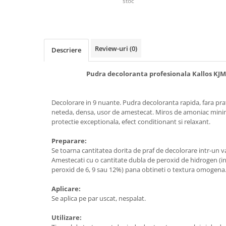
stoc
Produse pentru epilare
Produse pentru protectie solara
Servetele umede
Bureti de baie
Review-uri
(0)
Descriere
Accesorii ingrijire corp
Machiaj
Pudra decoloranta profesionala Kallos KJM
Mascara
Creion si tus ochi
Decolorare in 9 nuante. Pudra decoloranta rapida, fara pr
neteda, densa, usor de amestecat. Miros de amoniac minim
Ruj si creion buze
protectie exceptionala, efect conditionant si relaxant.
Produse stilizare sprancene
Aplicatoare si pensule machiaj
Preparare:
Se toarna cantitatea dorita de praf de decolorare intr-un va
Accesorii machiaj
Amestecati cu o cantitate dubla de peroxid de hidrogen (in
Igiena dentara
peroxid de 6, 9 sau 12%) pana obtineti o textura omogena
Periute de dinti
Aplicare:
Pasta de dinti
Se aplica pe par uscat, nespalat.
Apa de gura
Utilizare:
Ata dentara