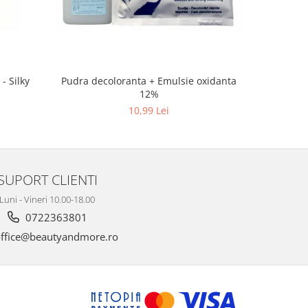
- Silky
Pudra decoloranta + Emulsie oxidanta
12%
10,99 Lei
SUPORT CLIENTI
Luni - Vineri 10.00-18.00
0722363801
ffice@beautyandmore.ro