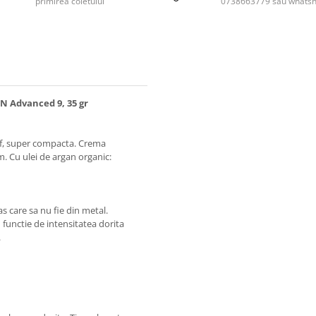
primirea coletului
0738663779 sau whats
N Advanced 9, 35 gr
af, super compacta. Crema
. Cu ulei de argan organic:
s care sa nu fie din metal.
 functie de intensitatea dorita
.