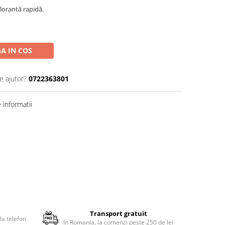
lorantă rapidă.
A IN COS
e ajutor?
0722363801
informatii
Transport gratuit
la telefon
In Romania, la comenzi peste 250 de lei