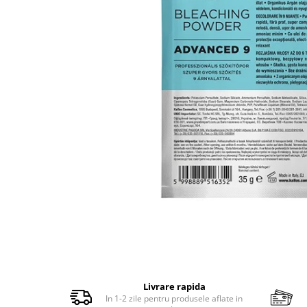
Balsam de par
Ceara de par si gel
Accesorii par
Cosmetice profesionale
Sampon de par
Tratamente si masca de par
Vopsea de par si oxidant
Accesorii tuns si vopsit
Hair styling
Balsam de par
Ingrijire corp
Geluri de dus
Deodorante si antiperspirante
Lotiuni si creme de corp
Parfumuri
Sapunuri
Livrare rapida
Spuma si saruri de baie
In 1-2 zile pentru produsele aflate in