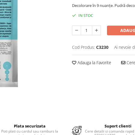
Decolorare în 9 nuanțe. Pudră deco
IN STOC
ADAUG
Cod Produs:
C3230
Ai nevoie d
Adauga la Favorite
Cere 
Plata securizata
Suport clienti
Poti plati cu cardul sau ramburs la
Cere detalii si comanda rapid 