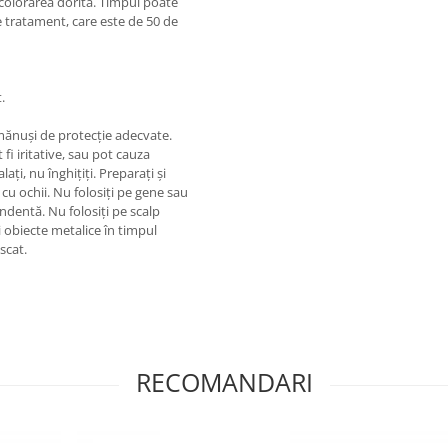
colorarea dorita. Timpul poate
e tratament, care este de 50 de
.
 mănuși de protecție adecvate.
fi iritative, sau pot cauza
lați, nu înghițiți. Preparați și
l cu ochii. Nu folosiți pe gene sau
ndentă. Nu folosiți pe scalp
ți obiecte metalice în timpul
scat.
RECOMANDARI