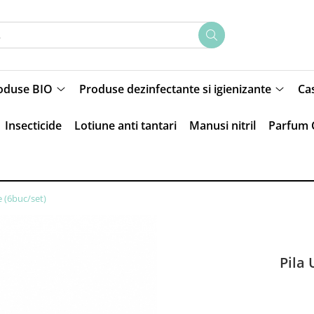
oduse BIO
Produse dezinfectante si igienizante
Ca
Insecticide
Lotiune anti tantari
Manusi nitril
Parfum 
e (6buc/set)
Pila 