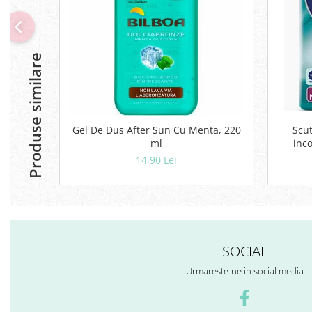
Geluri si deodorante igiena intima
Produse manichiura & pedichiura
Oja si lac de unghii
Produse similare
Accesorii manichiura & pedichiura
Scutece adulti
Seturi cadou
Gel De Dus After Sun Cu Menta, 220
Scut
ml
inco
14,90 Lei
SOCIAL
Urmareste-ne in social media