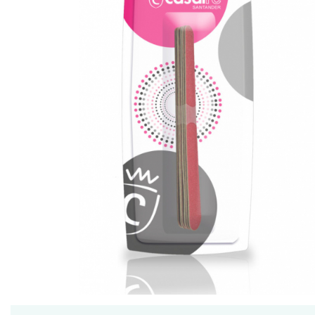
Ceara de par si gel
Accesorii par
Cosmetice profesionale
Sampon de par
Tratamente si masca de par
Vopsea de par si oxidant
Accesorii tuns si vopsit
Hair styling
Balsam de par
Ingrijire corp
Geluri de dus
Deodorante si antiperspirante
Lotiuni si creme de corp
Parfumuri
Sapunuri
Spuma si saruri de baie
Produse pentru epilare
Produse pentru protectie solara