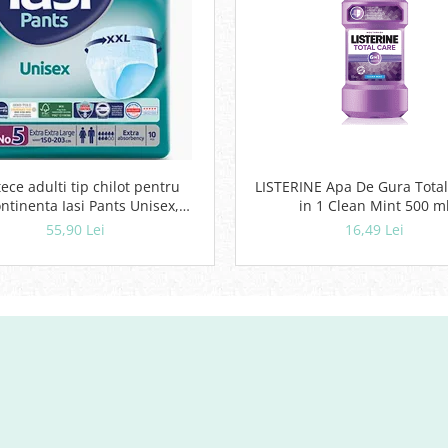
ece adulti tip chilot pentru
LISTERINE Apa De Gura Total
ntinenta Iasi Pants Unisex,
in 1 Clean Mint 500 m
Marime XXL, 10 buc
55,90 Lei
16,49 Lei