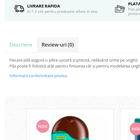
Servetele umede
PLAT
LIVRARE RAPIDA
Poti pl
Bureti de baie
In 1-2 zile pentru produsele aflate in stoc
primire
Accesorii ingrijire corp
Machiaj
Mascara
Creion si tus ochi
Descriere
Review-uri
(0)
Ruj si creion buze
Produse stilizare sprancene
Fiecare pilă asigură o pilire ușoară și precisă, nelăsând urme pe unghii.
Aplicatoare si pensule machiaj
Pila poate fi folosită atât pentru finisarea cât și pentru modelarea unghi
Accesorii machiaj
Informatii conformitate produs
Igiena dentara
Periute de dinti
Pasta de dinti
Apa de gura
Ata dentara
Adeziv dentar si ingrijire proteza
NOU
Igiena intima
NO
Tampoane si absorbante