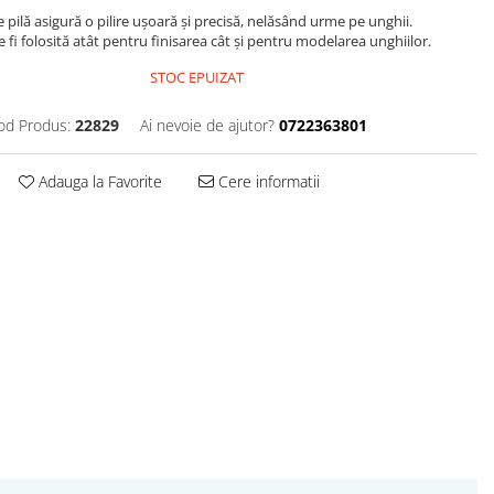
e pilă asigură o pilire ușoară și precisă, nelăsând urme pe unghii.
e fi folosită atât pentru finisarea cât și pentru modelarea unghiilor.
STOC EPUIZAT
od Produs:
22829
Ai nevoie de ajutor?
0722363801
Adauga la Favorite
Cere informatii