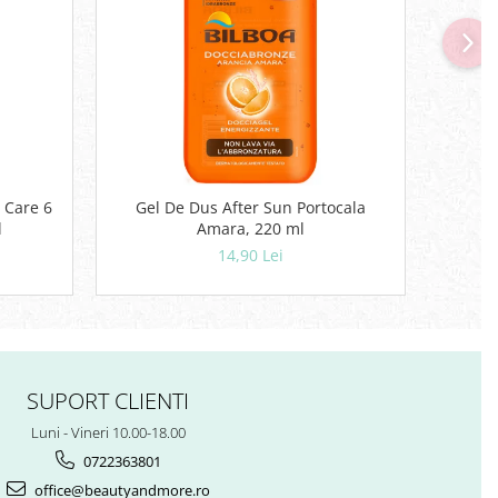
NO
 Care 6
Gel De Dus After Sun Portocala
Deodor
l
Amara, 220 ml
14,90 Lei
SUPORT CLIENTI
Luni - Vineri 10.00-18.00
0722363801
office@beautyandmore.ro