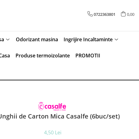
0722363801
0,00
sa
Odorizant masina
Ingrijire Incaltaminte
Casa
Produse termoizolante
PROMOTII
Unghii de Carton Mica Casalfe (6buc/set)
4,50 Lei