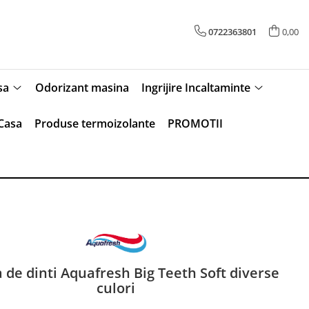
0722363801
0,00
sa
Odorizant masina
Ingrijire Incaltaminte
Casa
Produse termoizolante
PROMOTII
 de dinti Aquafresh Big Teeth Soft diverse
culori