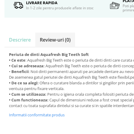
PLAT
Servetele umede
LIVRARE RAPIDA
Poti pl
In 1-2 zile pentru produsele aflate in stoc
Bureti de baie
primire
Accesorii ingrijire corp
Machiaj
Mascara
Descriere
Review-uri
(0)
Creion si tus ochi
Ruj si creion buze
Produse stilizare sprancene
Periuta de dinti Aquafresh Big Teeth Soft
• Ce este
: Aquafresh Big Teeth este o periuta de dinti dinti care curata cu
Aplicatoare si pensule machiaj
• Cui se adreseaza:
Aquafresh Big Teeth este o periuta de dinti conceput
Accesorii machiaj
•
Beneficii
: Noii dinti permanenti aparuti pe arcadele dentare au nevoie 
Igiena dentara
De asemenea gatul periutei de dinti Aquafresh Big Teeth este flexibil,pe
• De ce sa alegi:
Ofera o curatare blanda a dintilor si gingiilor prin pe
Periute de dinti
ventuza pentru fixare verticala.
Pasta de dinti
• Cum se utilizeaza:
Pentru o igiena orala completa folositi periuta de
Apa de gura
• Cum functioneaza:
Capul de dimensiuni reduse a fost creat special p
contact cu toata suprafata dintelui si sa curate si in spatiile interdentar
Ata dentara
Adeziv dentar si ingrijire proteza
Informatii conformitate produs
Igiena intima
Tampoane si absorbante