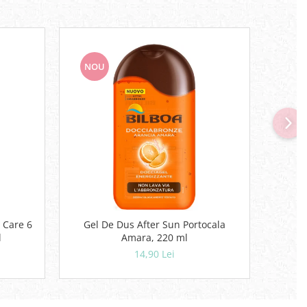
NOU
NO
 Care 6
Gel De Dus After Sun Portocala
Deodor
l
Amara, 220 ml
14,90 Lei