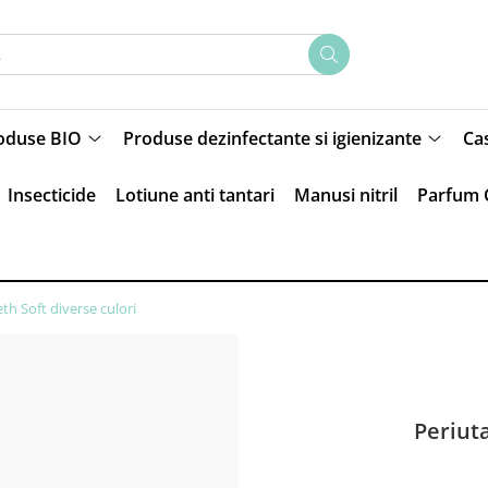
oduse BIO
Produse dezinfectante si igienizante
Ca
Insecticide
Lotiune anti tantari
Manusi nitril
Parfum 
th Soft diverse culori
Periuta