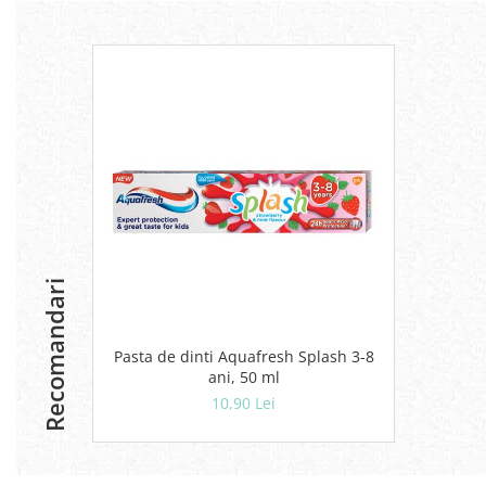
Geluri si deodorante igiena intima
Produse manichiura & pedichiura
Oja si lac de unghii
Accesorii manichiura & pedichiura
Scutece adulti
Seturi cadou
Recomandari
Pasta de dinti Aquafresh Splash 3-8
ani, 50 ml
10,90 Lei