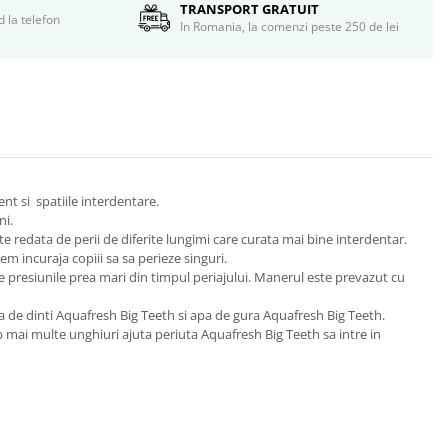
TRANSPORT GRATUIT
d la telefon
In Romania, la comenzi peste 250 de lei
ient si spatiile interdentare.
ni.
ste redata de perii de diferite lungimi care curata mai bine interdentar.
m incuraja copiii sa sa perieze singuri.
uce presiunile prea mari din timpul periajului. Manerul este prevazut cu
ta de dinti Aquafresh Big Teeth si apa de gura Aquafresh Big Teeth.
sub mai multe unghiuri ajuta periuta Aquafresh Big Teeth sa intre in