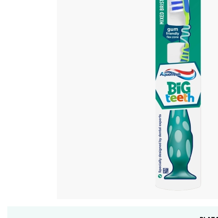
Ceara de par si gel
Accesorii par
Cosmetice profesionale
Sampon de par
Tratamente si masca de par
Vopsea de par si oxidant
Accesorii tuns si vopsit
Hair styling
Balsam de par
Ingrijire corp
Geluri de dus
Deodorante si antiperspirante
Lotiuni si creme de corp
Parfumuri
Sapunuri
Spuma si saruri de baie
Produse pentru epilare
Produse pentru protectie solara