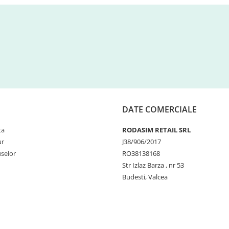
DATE COMERCIALE
ta
RODASIM RETAIL SRL
ur
J38/906/2017
selor
RO38138168
Str Izlaz Barza , nr 53
Budesti, Valcea