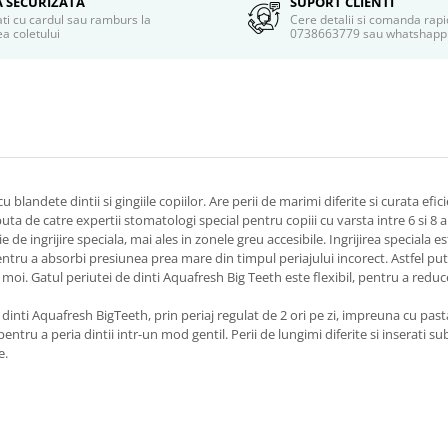
A SECURIZATA
SUPORT CLIENTI
ati cu cardul sau ramburs la
Cere detalii si comanda rapi
a coletului
0738663779 sau whatshapp
 blandete dintii si gingiile copiilor. Are perii de marimi diferite si curata efic
a de catre expertii stomatologi special pentru copiii cu varsta intre 6 si 8 a
de ingrijire speciala, mai ales in zonele greu accesibile. Ingrijirea speciala e
ntru a absorbi presiunea prea mare din timpul periajului incorect. Astfel pute
rii moi. Gatul periutei de dinti Aquafresh Big Teeth este flexibil, pentru a red
 dinti Aquafresh BigTeeth, prin periaj regulat de 2 ori pe zi, impreuna cu pas
entru a peria dintii intr-un mod gentil. Perii de lungimi diferite si inserati 
e.