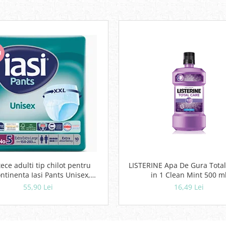
U
ece adulti tip chilot pentru
LISTERINE Apa De Gura Total
ntinenta Iasi Pants Unisex,
in 1 Clean Mint 500 m
Marime XXL, 10 buc
55,90 Lei
16,49 Lei