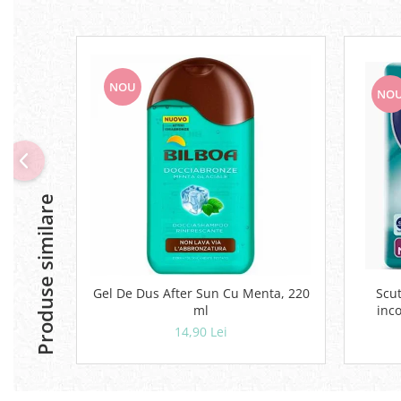
NOU
NO
Produse similare
Gel De Dus After Sun Cu Menta, 220
Scut
ml
inco
14,90 Lei