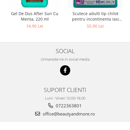
Gel De Dus After Sun Cu
Scutece adulti tip chilot
Menta, 220 ml
pentru incontinenta Iasi
Pants Unisex, Marime XXL,
14,90 Lei
55,90 Lei
10 buc
SOCIAL
Urmareste-ne in social media
SUPORT CLIENTI
Luni - Vineri 10.00-18.00
0722363801
office@beautyandmore.ro