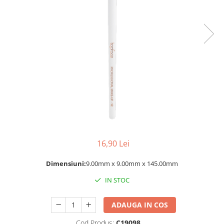
Balsam de par
Ceara de par si gel
Accesorii par
Cosmetice profesionale
Sampon de par
Tratamente si masca de par
Vopsea de par si oxidant
Accesorii tuns si vopsit
Hair styling
Balsam de par
Ingrijire corp
16,90 Lei
Geluri de dus
Dimensiuni:
9.00mm x 9.00mm x 145.00mm
Deodorante si antiperspirante
Lotiuni si creme de corp
IN STOC
Parfumuri
Sapunuri
ADAUGA IN COS
Spuma si saruri de baie
Cod Produs:
C19098