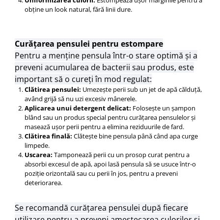
Uniformizarea culorii:
Estompează ușor marginile pentru a
obține un look natural, fără linii dure.
Curățarea pensulei pentru estompare
Pentru a menține pensula într-o stare optimă și a
preveni acumularea de bacterii sau produs, este
important să o cureți în mod regulat:
Clătirea pensulei:
Umezește perii sub un jet de apă călduță,
având grijă să nu uzi excesiv mânerele.
Aplicarea unui detergent delicat:
Folosește un șampon
blând sau un produs special pentru curățarea pensulelor și
masează ușor perii pentru a elimina reziduurile de fard.
Clătirea finală:
Clătește bine pensula până când apa curge
limpede.
Uscarea:
Tamponează perii cu un prosop curat pentru a
absorbi excesul de apă, apoi lasă pensula să se usuce într-o
poziție orizontală sau cu perii în jos, pentru a preveni
deteriorarea.
Se recomandă curățarea pensulei după fiecare
utilizare pentru a preveni amestecarea culorilor și