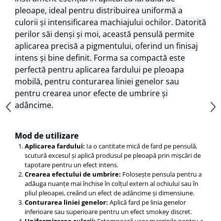
Adeziv dentar si ingrijire proteza
pleoape, ideal pentru distribuirea uniformă a
Igiena intima
culorii și intensificarea machiajului ochilor. Datorită
perilor săi denși și moi, această pensulă permite
Tampoane si absorbante
aplicarea precisă a pigmentului, oferind un finisaj
Geluri si deodorante igiena intima
intens și bine definit. Forma sa compactă este
Produse manichiura & pedichiura
perfectă pentru aplicarea fardului pe pleoapa
Oja si lac de unghii
mobilă, pentru conturarea liniei genelor sau
Accesorii manichiura & pedichiura
pentru crearea unor efecte de umbrire și
Scutece adulti
adâncime.
Seturi cadou
Mod de utilizare
Aplicarea fardului:
Ia o cantitate mică de fard pe pensulă,
scutură excesul și aplică produsul pe pleoapă prin mișcări de
tapotare pentru un efect intens.
Crearea efectului de umbrire:
Folosește pensula pentru a
adăuga nuanțe mai închise în colțul extern al ochiului sau în
pliul pleoapei, creând un efect de adâncime și dimensiune.
Conturarea liniei genelor:
Aplică fard pe linia genelor
inferioare sau superioare pentru un efect smokey discret.