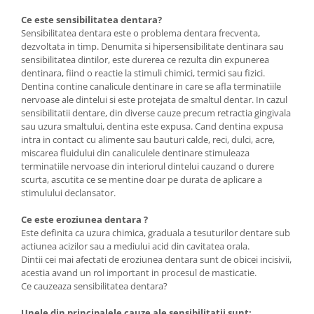
Ce este sensibilitatea dentara?
Sensibilitatea dentara este o problema dentara frecventa,
dezvoltata in timp. Denumita si hipersensibilitate dentinara sau
sensibilitatea dintilor, este durerea ce rezulta din expunerea
dentinara, fiind o reactie la stimuli chimici, termici sau fizici.
Dentina contine canalicule dentinare in care se afla terminatiile
nervoase ale dintelui si este protejata de smaltul dentar. In cazul
sensibilitatii dentare, din diverse cauze precum retractia gingivala
sau uzura smaltului, dentina este expusa. Cand dentina expusa
intra in contact cu alimente sau bauturi calde, reci, dulci, acre,
miscarea fluidului din canaliculele dentinare stimuleaza
terminatiile nervoase din interiorul dintelui cauzand o durere
scurta, ascutita ce se mentine doar pe durata de aplicare a
stimulului declansator.
Ce este eroziunea dentara ?
Este definita ca uzura chimica, graduala a tesuturilor dentare sub
actiunea acizilor sau a mediului acid din cavitatea orala.
Dintii cei mai afectati de eroziunea dentara sunt de obicei incisivii,
acestia avand un rol important in procesul de masticatie.
Ce cauzeaza sensibilitatea dentara?
Unele din principalele cauze ale sensibilitatii sunt: