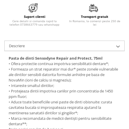
Produse pentru epilare
Produse pentru protectie solara
Suport clienti
Transport gratuit
Servetele umede
Cere detalii si comanda rapid la
In Romania, la comenzi peste 250 de
telefon 0738663779 sau whatshapp
lei
Bureti de baie
Accesorii ingrijire corp
Machiaj
Descriere
Mascara
Creion si tus ochi
Pasta de dinti Sensodyne Repair and Protect, 75ml
• Ofera protectie continua impotriva sensibilitatii dentare*;
Ruj si creion buze
• Formeaza un strat reparator mai dur* peste zonele vulnerabile
Produse stilizare sprancene
ale dintilor sensibili datorita formulei anhidre pe baza de
Aplicatoare si pensule machiaj
NovaMin (ioni de calciu si magneziu);
• Intareste smaltul dintilor;
Accesorii machiaj
• Protejeaza dintii impotriva cariilor prin concentratia de 1450
Igiena dentara
ppm fluor;
• Aduce toate beneficiile unei paste de dinti obisnuite: curata
Periute de dinti
cavitatea bucala si improspateaza respiratia ajutand la
Pasta de dinti
mentinerea sanatatii dintilor si gingiilor*;
• Marca recomandata de medicii dentişti pentru sensibilitate
Apa de gura
dentara**;
Ata dentara