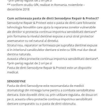
*prin periaj regulat de 2 ori pe zi
Adeziv dentar si ingrijire proteza
** conform studiu GfK, realizat in Romania, noiembrie –
decembrie 2018
Igiena intima
Tampoane si absorbante
Cum actioneaza pasta de dinti Sensodyne Repair & Protect?
Sensodyne Repair & Protect este o pasta de dinti care foloseste
Geluri si deodorante igiena intima
tehnologia NovaMin care ajuta la repararea zonelor vulnerabile
Produse manichiura & pedichiura
ale dintilor si protectia continua impotriva sensibilitatii dentare*
prin formarea la nivelul dentinei expuse a unui strat protector
Oja si lac de unghii
asemanator cu cel natural al dintelui.
Accesorii manichiura & pedichiura
Stratul nou, reparator se formeaza pe suprafata dentinei expuse
Scutece adulti
si in interiorul canaliculelor dentare si este cu 50% mai dur decat
dentina naturala.
Seturi cadou
Aceasta ofera protectie continua impotriva sensibilitatii dentare*.
*prin periaj regulat de 2 ori pe zi
Pasta de dinti Sensodyne Repair & Protect este un dispozitiv
medical.
SENSODYNE
Pasta de dinti Sensodyne este recomandata de medicii
stomatologi din intreaga lume pentru a combate sensibilitatea
dentara. Este dovedit clinic ca, prin utilizare regulata, de doua ori
pe zi, aceasta ofera protectie continua impotriva sensibilitatii
dentare comparativ cu o pasta de dinti obisnuita.