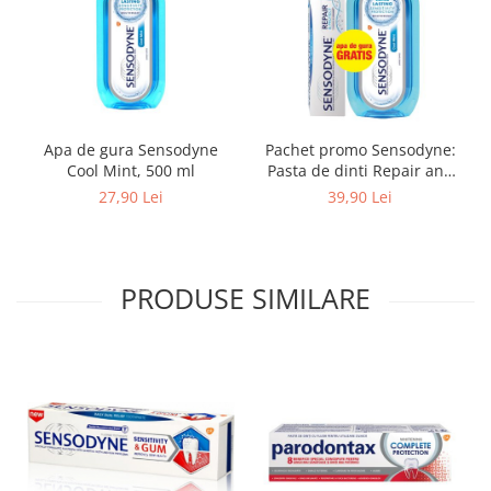
Apa de gura Sensodyne
Pachet promo Sensodyne:
Cool Mint, 500 ml
Pasta de dinti Repair and
Protect, 75ml + Apa de gura
27,90 Lei
39,90 Lei
Cool Mint, 500 ml
PRODUSE SIMILARE