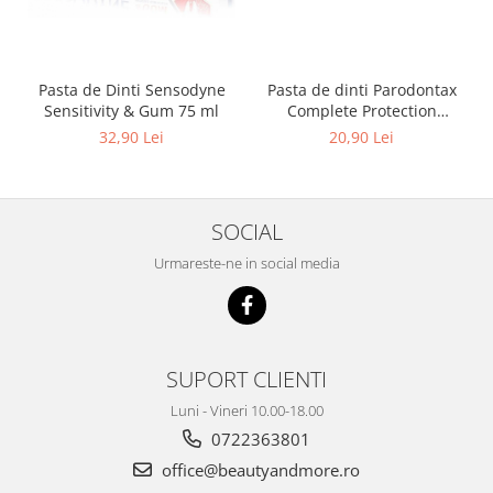
Pasta de Dinti Sensodyne
Pasta de dinti Parodontax
Sensitivity & Gum 75 ml
Complete Protection
Whitening, 75 ml
32,90 Lei
20,90 Lei
SOCIAL
Urmareste-ne in social media
SUPORT CLIENTI
Luni - Vineri 10.00-18.00
0722363801
office@beautyandmore.ro