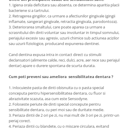
1. Igiena orala deficitara sau absenta, ce determina aparitia placii
bacteriene si a tartrului.
2. Retragerea gingiilor, ca urmare a afectiunilor gingivale (gingii
inflamate, sangerari gingivale, retractia gingivala, parodontoza).
3. Deteriorarea smaltului, care poate aparea ca urmare a
scrasnitului din dinti voluntar sau involuntar in timpul somnului,
periajului excesiv sau agresiv, uzurii chimice sub actiunea acizilor
sau uzurii fiziologice, producand expunerea dentinei.
Cand dentina expusa intra in contact direct cu stimulii
declansatori (alimente calde, reci, dulci, acre, aer rece sau periajul
dentar) apare o durere spontana de scurta durata.
Cum poti preveni sau ameliora sensibilitatea dentara ?
1. Inlocuieste pasta de dinti obisnuita cu o pasta special
conceputa pentru hipersensibilitatea dentara, cu fluor si
abrazivitate scazuta, asa cum este Sensodyne.
2. Foloseste periute de dinti special concepute pentru
sensibilitate dentara, cu peri moi sau de duritate medie.
3. Periaza dintii de 2 ori pe zi, nu mai mult de 3 ori pe zi, printr-un
periaj corect.
4. Periaza dintii cu blandete, cu o miscare circulara, evitand