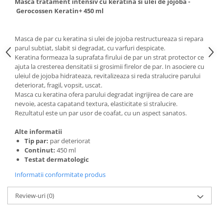
Masca tratament intensiv cu keratina si ulei de jojoba -
Adeziv dentar si ingrijire proteza
Gerocossen Keratin+ 450 ml
Igiena intima
Tampoane si absorbante
Masca de par cu keratina si ulei de jojoba restructureaza si repara
parul subtiat, slabit si degradat, cu varfuri despicate.
Geluri si deodorante igiena intima
Keratina formeaza la suprafata firului de par un strat protector ce
Produse manichiura & pedichiura
ajuta la cresterea densitatii si grosimii firelor de par. In asociere cu
uleiul de jojoba hidrateaza, revitalizeaza si reda stralucire parului
Oja si lac de unghii
deteriorat, fragil, vopsit, uscat.
Accesorii manichiura & pedichiura
Masca cu keratina ofera parului degradat ingrijirea de care are
Scutece adulti
nevoie, acesta capatand textura, elasticitate si stralucire.
Rezultatul este un par usor de coafat, cu un aspect sanatos.
Seturi cadou
Alte informatii
Tip par:
par deteriorat
Continut:
450 ml
Testat dermatologic
Informatii conformitate produs
Review-uri
(0)