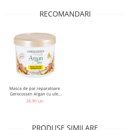
RECOMANDARI
Masca de par reparatoare
Gerocossen Argan cu ulei
de argan organic si
28,90 Lei
keratina, 450 ml
PRODUSE SIMILARE