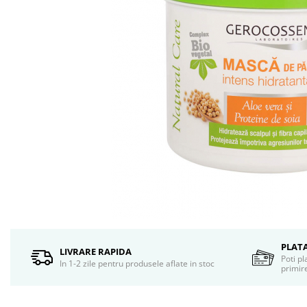
Ceara de par si gel
Accesorii par
Cosmetice profesionale
Sampon de par
Tratamente si masca de par
Vopsea de par si oxidant
Accesorii tuns si vopsit
Hair styling
Balsam de par
Ingrijire corp
Geluri de dus
Deodorante si antiperspirante
Lotiuni si creme de corp
Parfumuri
Sapunuri
PLAT
LIVRARE RAPIDA
Poti pl
Spuma si saruri de baie
In 1-2 zile pentru produsele aflate in stoc
primire
Produse pentru epilare
Produse pentru protectie solara