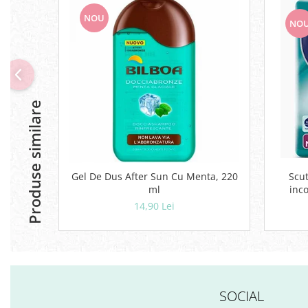
NOU
NO
Produse similare
Gel De Dus After Sun Cu Menta, 220
Scut
ml
inco
14,90 Lei
SOCIAL