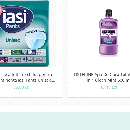
U
ece adulti tip chilot pentru
LISTERINE Apa De Gura Total
ntinenta Iasi Pants Unisex,
in 1 Clean Mint 500 m
Marime XXL, 10 buc
55,90 Lei
16,49 Lei