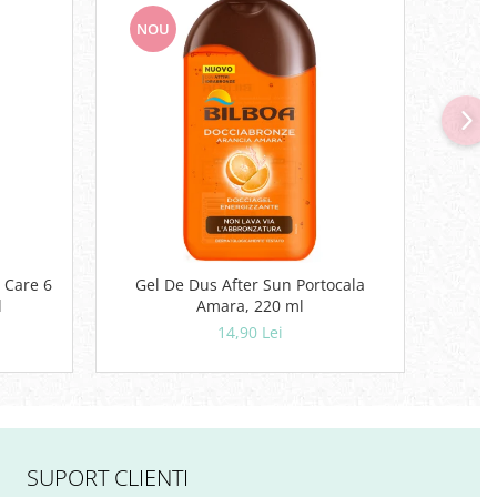
NOU
NO
 Care 6
Gel De Dus After Sun Portocala
Deodor
l
Amara, 220 ml
14,90 Lei
SUPORT CLIENTI