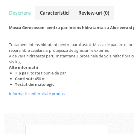
Servetele umede
Bureti de baie
Descriere
Caracteristici
Review-uri
(0)
Accesorii ingrijire corp
Machiaj
Masca Gerocossen pentru par intens hidratanta cu Aloe vera si 
Mascara
Creion si tus ochi
Tratament intens hidratant pentru parul uscat. Masca de par are o form
Ruj si creion buze
repara fibra capilara si protejeaza de agresiunile externe.
Produse stilizare sprancene
Aloe vera hidrateaza parul instantaneu, proteinele de Soia refac fibra cap
Aplicatoare si pensule machiaj
styling.
Alte informatii
Accesorii machiaj
Tip par:
toate tipurile de par
Igiena dentara
Continut:
450 ml
Testat dermatologic
Periute de dinti
Pasta de dinti
Informatii conformitate produs
Apa de gura
Ata dentara
Adeziv dentar si ingrijire proteza
Igiena intima
Tampoane si absorbante