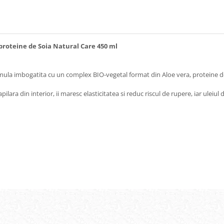
proteine de Soia Natural Care 450 ml
ula imbogatita cu un complex BIO-vegetal format din Aloe vera, proteine de S
ilara din interior, ii maresc elasticitatea si reduc riscul de rupere, iar uleiu