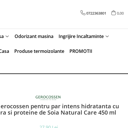
0722363801
0,00
sa
Odorizant masina
Ingrijire Incaltaminte
Casa
Produse termoizolante
PROMOTII
erocossen pentru par intens hidratanta cu
ra si proteine de Soia Natural Care 450 ml
27,90 Lei