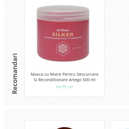
Geluri si deodorante igiena intima
Produse manichiura & pedichiura
Oja si lac de unghii
Accesorii manichiura & pedichiura
Scutece adulti
Seturi cadou
Recomandari
Masca cu Miere Pentru Descurcare
Si Reconditionare Artego 500 ml
64,90 Lei