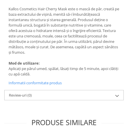
Adeziv dentar si ingrijire proteza
Kallos Cosmetics Hair Cherry Mask este o mască de păr, creată pe
Igiena intima
baza extractului de vișină, menită să-i îmbunătățească
instantaneu structura și starea generală. Produsul deține o
Tampoane si absorbante
formulă unică, bogată în substanțe nutritive și vitamine, care
Geluri si deodorante igiena intima
oferă acestuia o hidratare intensă și o îngrijire eficientă. Textura
Produse manichiura & pedichiura
este una cremoasă, moale, ceea ce facitilitează procesul de
distribuție a conținutului pe păr. În urma utilizării, părul devine
Oja si lac de unghii
mătăsos, moale și curat. De asemenea, capătă un aspect sănătos
Accesorii manichiura & pedichiura
și frumos.
Scutece adulti
Mod de utilizare:
Seturi cadou
Aplicați pe părul umed, spălat, lăsați timp de 5 minute, apoi clătiți
cu apă caldă.
Informatii conformitate produs
Review-uri
(0)
PRODUSE SIMILARE