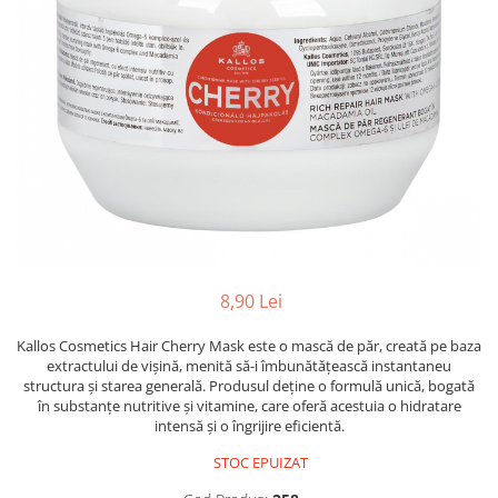
Balsam de par
Ceara de par si gel
Accesorii par
Cosmetice profesionale
Sampon de par
Tratamente si masca de par
Vopsea de par si oxidant
Accesorii tuns si vopsit
Hair styling
Balsam de par
8,90 Lei
Ingrijire corp
Geluri de dus
Kallos Cosmetics Hair Cherry Mask este o mască de păr, creată pe baza
extractului de vișină, menită să-i îmbunătățească instantaneu
Deodorante si antiperspirante
structura și starea generală. Produsul deține o formulă unică, bogată
Lotiuni si creme de corp
în substanțe nutritive și vitamine, care oferă acestuia o hidratare
Parfumuri
intensă și o îngrijire eficientă.
Sapunuri
STOC EPUIZAT
Spuma si saruri de baie