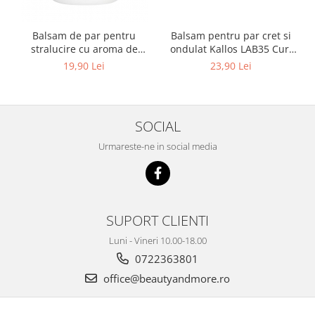
Balsam pentru par cret si
Balsam de par pentru
ondulat Kallos LAB35 Curl
stralucire cu aroma de
Mania, 250 ml
vanilie Kallos, 1000 ml
23,90 Lei
19,90 Lei
SOCIAL
Urmareste-ne in social media
SUPORT CLIENTI
Luni - Vineri 10.00-18.00
0722363801
office@beautyandmore.ro