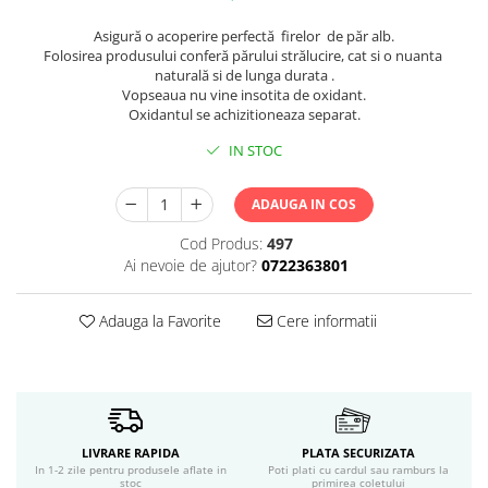
Servetele umede
Bureti de baie
Asigură o acoperire perfectă firelor de păr alb.
Folosirea produsului conferă părului strălucire, cat si o nuanta
Accesorii ingrijire corp
naturală si de lunga durata .
Machiaj
Vopseaua nu vine insotita de oxidant.
Oxidantul se achizitioneaza separat.
Mascara
Creion si tus ochi
IN STOC
Ruj si creion buze
Produse stilizare sprancene
ADAUGA IN COS
Aplicatoare si pensule machiaj
Cod Produs:
497
Accesorii machiaj
Ai nevoie de ajutor?
0722363801
Igiena dentara
Periute de dinti
Adauga la Favorite
Cere informatii
Pasta de dinti
Apa de gura
Ata dentara
Adeziv dentar si ingrijire proteza
Igiena intima
LIVRARE RAPIDA
PLATA SECURIZATA
In 1-2 zile pentru produsele aflate in
Poti plati cu cardul sau ramburs la
Tampoane si absorbante
stoc
primirea coletului