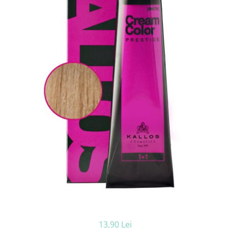
Ceara de par si gel
Accesorii par
Cosmetice profesionale
Sampon de par
Tratamente si masca de par
Vopsea de par si oxidant
Accesorii tuns si vopsit
Hair styling
Balsam de par
Ingrijire corp
Geluri de dus
Deodorante si antiperspirante
Lotiuni si creme de corp
Parfumuri
Sapunuri
Spuma si saruri de baie
Produse pentru epilare
Produse pentru protectie solara
13,90 Lei