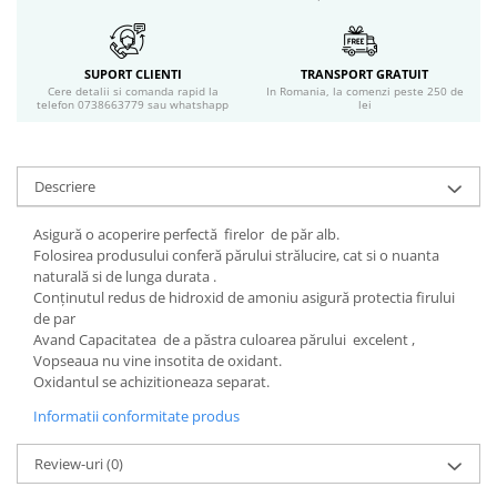
Geluri si deodorante igiena intima
Produse manichiura & pedichiura
Oja si lac de unghii
SUPORT CLIENTI
TRANSPORT GRATUIT
Cere detalii si comanda rapid la
In Romania, la comenzi peste 250 de
Accesorii manichiura & pedichiura
telefon 0738663779 sau whatshapp
lei
Scutece adulti
Seturi cadou
Descriere
Asigură o acoperire perfectă firelor de păr alb.
Folosirea produsului conferă părului strălucire, cat si o nuanta
naturală si de lunga durata .
Conţinutul redus de hidroxid de amoniu asigură protectia firului
de par
Avand Capacitatea de a păstra culoarea părului excelent ,
Vopseaua nu vine insotita de oxidant.
Oxidantul se achizitioneaza separat.
Informatii conformitate produs
Review-uri
(0)