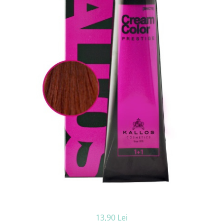
Ceara de par si gel
Accesorii par
Cosmetice profesionale
Sampon de par
Tratamente si masca de par
Vopsea de par si oxidant
Accesorii tuns si vopsit
Hair styling
Balsam de par
Ingrijire corp
Geluri de dus
Deodorante si antiperspirante
Lotiuni si creme de corp
Parfumuri
Sapunuri
Spuma si saruri de baie
Produse pentru epilare
Produse pentru protectie solara
13,90 Lei