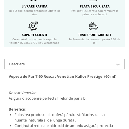
Geluri si deodorante igiena intima
LIVRARE RAPIDA
PLATA SECURIZATA
Produse manichiura & pedichiura
In 1-2 zile pentru produsele aflate in
Poti plati cu cardul sau ramburs la
stoc
primirea coletului
Oja si lac de unghii
Accesorii manichiura & pedichiura
Scutece adulti
SUPORT CLIENTI
TRANSPORT GRATUIT
Cere detalii si comanda rapid la
In Romania, la comenzi peste 250 de
Seturi cadou
telefon 0738663779 sau whatshapp
lei
Descriere
Vopsea de Par 7.60 Roscat Venetian Kallos Prestige (60 ml)
Roscat Venetian
Asigură o acoperire perfectă firelor de păr alb.
Beneficii:
Folosirea produsului conferă părului strălucire, cat si o
nuanta naturală si de lunga durata .
Conţinutul redus de hidroxid de amoniu asigură protectia