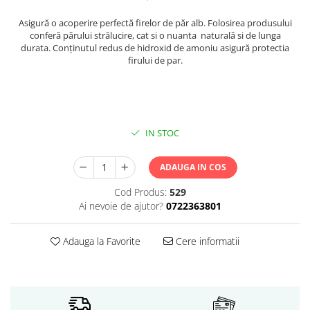
Servetele umede
Bureti de baie
Asigură o acoperire perfectă firelor de păr alb. Folosirea produsului
conferă părului strălucire, cat si o nuanta naturală si de lunga
Accesorii ingrijire corp
durata. Conţinutul redus de hidroxid de amoniu asigură protectia
Machiaj
firului de par.
Mascara
Creion si tus ochi
Ruj si creion buze
Produse stilizare sprancene
IN STOC
Aplicatoare si pensule machiaj
Accesorii machiaj
ADAUGA IN COS
Igiena dentara
Cod Produs:
529
Periute de dinti
Ai nevoie de ajutor?
0722363801
Pasta de dinti
Apa de gura
Adauga la Favorite
Cere informatii
Ata dentara
Adeziv dentar si ingrijire proteza
Igiena intima
Tampoane si absorbante