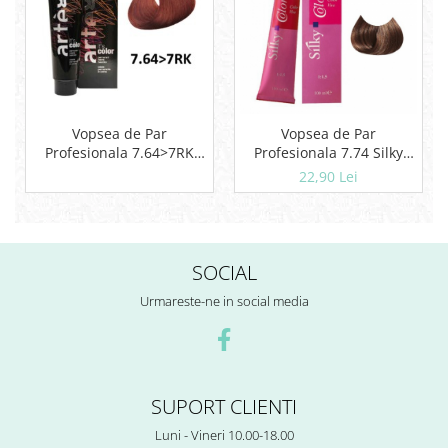
Vopsea de Par
Vopsea de Par
Profesionala 7.64>7RK
Profesionala 7.74 Silky
Artego Rosu Mediu
Blond Aramiu Castaniu
22,90 Lei
Aramiu Blond 150ml
100ml
SOCIAL
Urmareste-ne in social media
SUPORT CLIENTI
Luni - Vineri 10.00-18.00