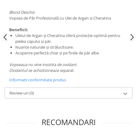
Adeziv dentar si ingrijire proteza
Blond Deschis
Igiena intima
Vopsea de Păr Profesională cu Ulei de Argan si Cheratina
Tampoane si absorbante
Beneficii:
Geluri si deodorante igiena intima
Uleiul de Argan şi Cheratina oferă protecţie optimă pentru
Produse manichiura & pedichiura
pielea capului şi păr.
Nuanţe naturale şi strălucitoare.
Oja si lac de unghii
Acoperire perfectă chiar şi pe firele de păr albe.
Accesorii manichiura & pedichiura
Scutece adulti
Vopseaua nu vine insotita de oxidant.
Oxidantul se achizitioneaza separat.
Seturi cadou
Informatii conformitate produs
Review-uri
(0)
RECOMANDARI