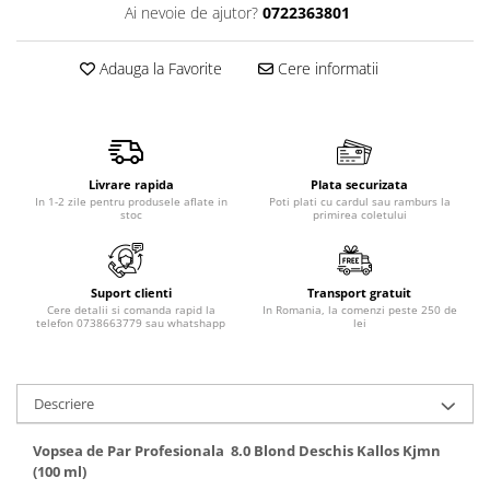
Ai nevoie de ajutor?
0722363801
Produse pentru epilare
Produse pentru protectie solara
Adauga la Favorite
Cere informatii
Servetele umede
Bureti de baie
Accesorii ingrijire corp
Machiaj
Livrare rapida
Plata securizata
Mascara
In 1-2 zile pentru produsele aflate in
Poti plati cu cardul sau ramburs la
stoc
primirea coletului
Creion si tus ochi
Ruj si creion buze
Produse stilizare sprancene
Suport clienti
Transport gratuit
Aplicatoare si pensule machiaj
Cere detalii si comanda rapid la
In Romania, la comenzi peste 250 de
telefon 0738663779 sau whatshapp
lei
Accesorii machiaj
Igiena dentara
Periute de dinti
Descriere
Pasta de dinti
Apa de gura
Vopsea de Par Profesionala 8.0 Blond Deschis Kallos Kjmn
(100 ml)
Ata dentara