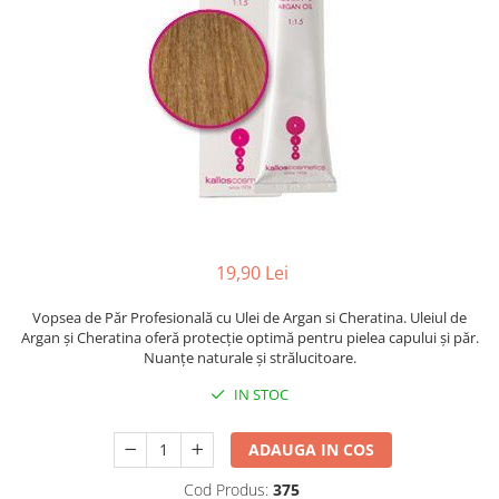
Balsam de par
Ceara de par si gel
Accesorii par
Cosmetice profesionale
Sampon de par
Tratamente si masca de par
Vopsea de par si oxidant
Accesorii tuns si vopsit
Hair styling
19,90 Lei
Balsam de par
Ingrijire corp
Vopsea de Păr Profesională cu Ulei de Argan si Cheratina. Uleiul de
Argan şi Cheratina oferă protecţie optimă pentru pielea capului şi păr.
Geluri de dus
Nuanţe naturale şi strălucitoare.
Deodorante si antiperspirante
IN STOC
Lotiuni si creme de corp
Parfumuri
ADAUGA IN COS
Sapunuri
Spuma si saruri de baie
Cod Produs:
375