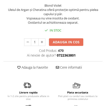
Produse pentru epilare
Blond Violet
Produse pentru protectie solara
Uleiul de Argan şi Cheratina oferă protecţie optimă pentru pielea
capului şi păr.
Servetele umede
Vopseaua nu vine insotita de oxidant.
Bureti de baie
Oxidantul se achizitioneaza separat.
Accesorii ingrijire corp
IN STOC
Machiaj
Mascara
ADAUGA IN COS
Creion si tus ochi
Cod Produs:
470
Ruj si creion buze
Ai nevoie de ajutor?
0722363801
Produse stilizare sprancene
Aplicatoare si pensule machiaj
Adauga la Favorite
Cere informatii
Accesorii machiaj
Igiena dentara
Periute de dinti
Pasta de dinti
Livrare rapida
Plata securizata
In 1-2 zile pentru produsele aflate in
Poti plati cu cardul sau ramburs la
Apa de gura
stoc
primirea coletului
Ata dentara