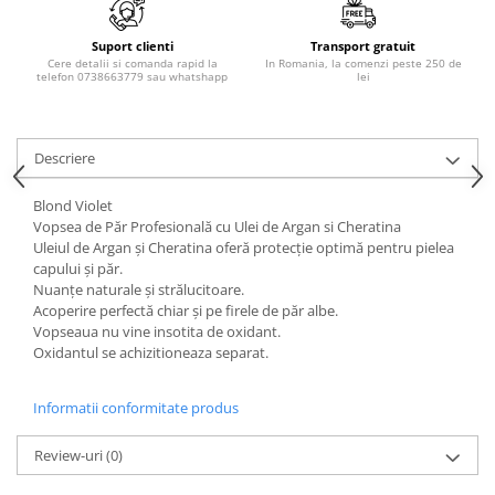
Adeziv dentar si ingrijire proteza
Igiena intima
Suport clienti
Transport gratuit
Cere detalii si comanda rapid la
In Romania, la comenzi peste 250 de
telefon 0738663779 sau whatshapp
lei
Tampoane si absorbante
Geluri si deodorante igiena intima
Produse manichiura & pedichiura
Descriere
Oja si lac de unghii
Accesorii manichiura & pedichiura
Blond Violet
Vopsea de Păr Profesională cu Ulei de Argan si Cheratina
Scutece adulti
Uleiul de Argan şi Cheratina oferă protecţie optimă pentru pielea
Seturi cadou
capului şi păr.
Nuanţe naturale şi strălucitoare.
Acoperire perfectă chiar şi pe firele de păr albe.
Vopseaua nu vine insotita de oxidant.
Oxidantul se achizitioneaza separat.
Informatii conformitate produs
Review-uri
(0)