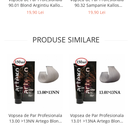
90.01 Blond Argintiu Kallos
90.32 Sampanie Kallos
Kjmn (100 ml)
Kjmn (100 ml)
19,90 Lei
19,90 Lei
PRODUSE SIMILARE
Vopsea de Par Profesionala
Vopsea de Par Profesionala
13.00 >13NN Artego Blond
13.01 >13NA Artego Blond
Natural Perlat 150 ml
Natural Cenusiu 150 ml