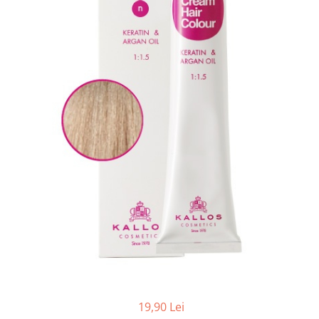
Balsam de par
Ceara de par si gel
Accesorii par
Cosmetice profesionale
Sampon de par
Tratamente si masca de par
Vopsea de par si oxidant
Accesorii tuns si vopsit
Hair styling
Balsam de par
Ingrijire corp
Geluri de dus
Deodorante si antiperspirante
Lotiuni si creme de corp
Parfumuri
Sapunuri
19,90 Lei
Spuma si saruri de baie