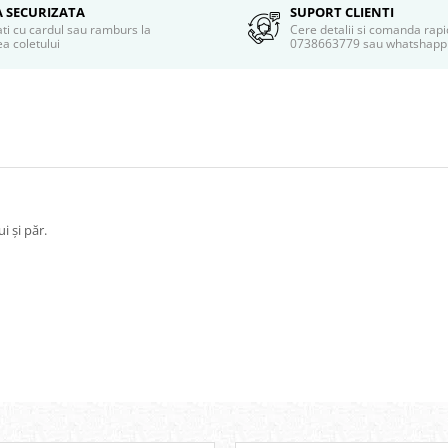
A SECURIZATA
SUPORT CLIENTI
ati cu cardul sau ramburs la
Cere detalii si comanda rapi
a coletului
0738663779 sau whatshapp
i şi păr.