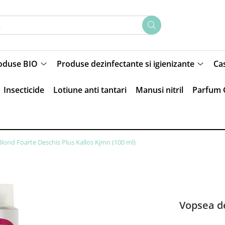
oduse BIO
Produse dezinfectante si igienizante
Ca
Insecticide
Lotiune anti tantari
Manusi nitril
Parfum 
Blond Foarte Deschis Plus Kallos Kjmn (100 ml)
Vopsea de