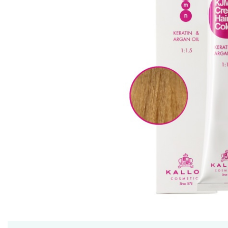
Ceara de par si gel
Accesorii par
Cosmetice profesionale
Sampon de par
Tratamente si masca de par
Vopsea de par si oxidant
Accesorii tuns si vopsit
Hair styling
Balsam de par
Ingrijire corp
Geluri de dus
Deodorante si antiperspirante
Lotiuni si creme de corp
Parfumuri
Sapunuri
Spuma si saruri de baie
Produse pentru epilare
Produse pentru protectie solara