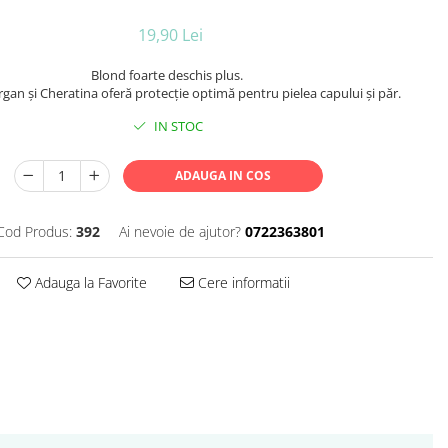
19,90 Lei
Blond foarte deschis plus.
rgan şi Cheratina oferă protecţie optimă pentru pielea capului şi păr.
IN STOC
ADAUGA IN COS
Cod Produs:
392
Ai nevoie de ajutor?
0722363801
Adauga la Favorite
Cere informatii