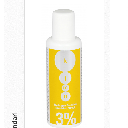
Geluri si deodorante igiena intima
Produse manichiura & pedichiura
Oja si lac de unghii
Accesorii manichiura & pedichiura
Scutece adulti
Seturi cadou