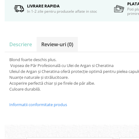
Servetele umede
PLAT
LIVRARE RAPIDA
Poti pl
Bureti de baie
In 1-2 zile pentru produsele aflate in stoc
primire
Accesorii ingrijire corp
Machiaj
Mascara
Creion si tus ochi
Descriere
Review-uri
(0)
Ruj si creion buze
Produse stilizare sprancene
Blond foarte deschis plus.
Aplicatoare si pensule machiaj
Vopsea de Păr Profesională cu Ulei de Argan si Cheratina
Accesorii machiaj
Uleiul de Argan şi Cheratina oferă protecţie optimă pentru pielea capulu
Nuanţe naturale şi strălucitoare.
Igiena dentara
Acoperire perfectă chiar şi pe firele de păr albe.
Periute de dinti
Culoare durabilă.
Pasta de dinti
Apa de gura
Informatii conformitate produs
Ata dentara
Adeziv dentar si ingrijire proteza
Igiena intima
Tampoane si absorbante