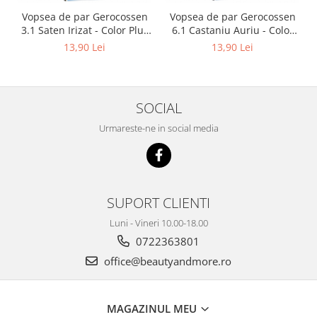
Vopsea de par Gerocossen
Vopsea de par Gerocossen
3.1 Saten Irizat - Color Plus
6.1 Castaniu Auriu - Color
50g + Pliculet cu masca
Plus 50g + Pliculet cu masca
13,90 Lei
13,90 Lei
pentru par uscat si
pentru par uscat si
deshidratat Argan Line 15
deshidratat Argan Line 15
ml
ml
SOCIAL
Urmareste-ne in social media
SUPORT CLIENTI
Luni - Vineri 10.00-18.00
0722363801
office@beautyandmore.ro
MAGAZINUL MEU