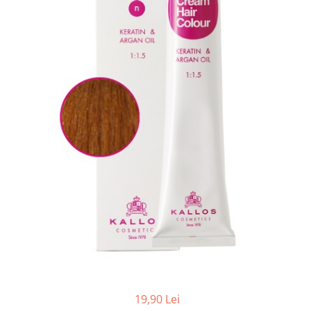
Balsam de par
Ceara de par si gel
Accesorii par
Cosmetice profesionale
Sampon de par
Tratamente si masca de par
Vopsea de par si oxidant
Accesorii tuns si vopsit
Hair styling
Balsam de par
Ingrijire corp
Geluri de dus
Deodorante si antiperspirante
Lotiuni si creme de corp
Parfumuri
Sapunuri
19,90 Lei
Spuma si saruri de baie