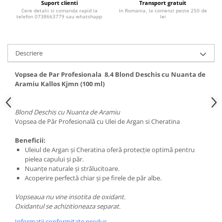
Suport clienti
Transport gratuit
Adeziv dentar si ingrijire proteza
Cere detalii si comanda rapid la
In Romania, la comenzi peste 250 de
telefon 0738663779 sau whatshapp
lei
Igiena intima
Tampoane si absorbante
Geluri si deodorante igiena intima
Descriere
Produse manichiura & pedichiura
Vopsea de Par Profesionala 8.4 Blond Deschis cu Nuanta de
Oja si lac de unghii
Aramiu Kallos Kjmn (100 ml)
Accesorii manichiura & pedichiura
Scutece adulti
Blond Deschis cu Nuanta de Aramiu
Seturi cadou
Vopsea de Păr Profesională cu Ulei de Argan si Cheratina
Beneficii:
Uleiul de Argan şi Cheratina oferă protecţie optimă pentru
pielea capului şi păr.
Nuanţe naturale şi strălucitoare.
Acoperire perfectă chiar şi pe firele de păr albe.
Vopseaua nu vine insotita de oxidant.
Oxidantul se achizitioneaza separat.
Informatii conformitate produs