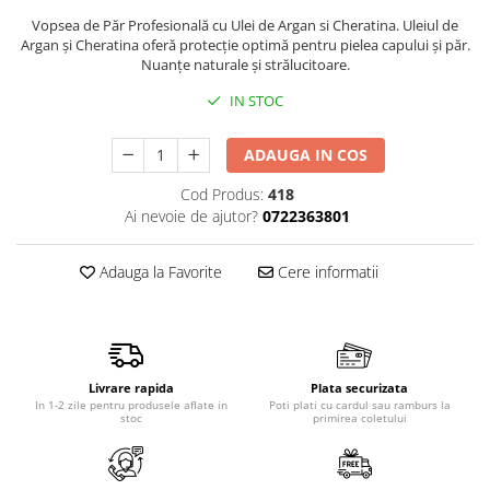
Produse pentru epilare
Vopsea de Păr Profesională cu Ulei de Argan si Cheratina. Uleiul de
Produse pentru protectie solara
Argan şi Cheratina oferă protecţie optimă pentru pielea capului şi păr.
Nuanţe naturale şi strălucitoare.
Servetele umede
Bureti de baie
IN STOC
Accesorii ingrijire corp
ADAUGA IN COS
Machiaj
Mascara
Cod Produs:
418
Ai nevoie de ajutor?
0722363801
Creion si tus ochi
Ruj si creion buze
Adauga la Favorite
Cere informatii
Produse stilizare sprancene
Aplicatoare si pensule machiaj
Accesorii machiaj
Igiena dentara
Livrare rapida
Plata securizata
Periute de dinti
In 1-2 zile pentru produsele aflate in
Poti plati cu cardul sau ramburs la
stoc
primirea coletului
Pasta de dinti
Apa de gura
Ata dentara