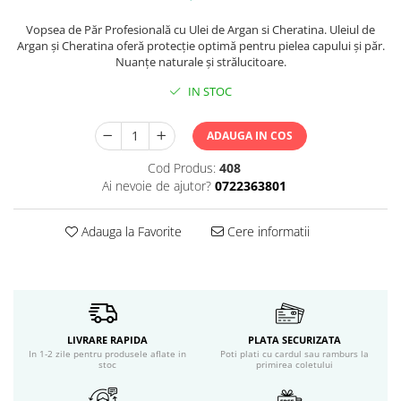
Servetele umede
Bureti de baie
Vopsea de Păr Profesională cu Ulei de Argan si Cheratina. Uleiul de
Argan şi Cheratina oferă protecţie optimă pentru pielea capului şi păr.
Accesorii ingrijire corp
Nuanţe naturale şi strălucitoare.
Machiaj
IN STOC
Mascara
Creion si tus ochi
ADAUGA IN COS
Ruj si creion buze
Produse stilizare sprancene
Cod Produs:
408
Aplicatoare si pensule machiaj
Ai nevoie de ajutor?
0722363801
Accesorii machiaj
Igiena dentara
Adauga la Favorite
Cere informatii
Periute de dinti
Pasta de dinti
Apa de gura
Ata dentara
LIVRARE RAPIDA
PLATA SECURIZATA
Adeziv dentar si ingrijire proteza
In 1-2 zile pentru produsele aflate in
Poti plati cu cardul sau ramburs la
Igiena intima
stoc
primirea coletului
Tampoane si absorbante