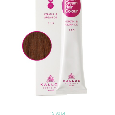
Ceara de par si gel
Accesorii par
Cosmetice profesionale
Sampon de par
Tratamente si masca de par
Vopsea de par si oxidant
Accesorii tuns si vopsit
Hair styling
Balsam de par
Ingrijire corp
Geluri de dus
Deodorante si antiperspirante
Lotiuni si creme de corp
Parfumuri
Sapunuri
Spuma si saruri de baie
Produse pentru epilare
Produse pentru protectie solara
19,90 Lei