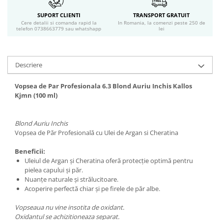
Geluri si deodorante igiena intima
SUPORT CLIENTI
TRANSPORT GRATUIT
Produse manichiura & pedichiura
Cere detalii si comanda rapid la
In Romania, la comenzi peste 250 de
telefon 0738663779 sau whatshapp
lei
Oja si lac de unghii
Accesorii manichiura & pedichiura
Scutece adulti
Descriere
Seturi cadou
Vopsea de Par Profesionala 6.3 Blond Auriu Inchis Kallos
Kjmn (100 ml)
Blond Auriu Inchis
Vopsea de Păr Profesională cu Ulei de Argan si Cheratina
Beneficii:
Uleiul de Argan şi Cheratina oferă protecţie optimă pentru
pielea capului şi păr.
Nuanţe naturale şi strălucitoare.
Acoperire perfectă chiar şi pe firele de păr albe.
Vopseaua nu vine insotita de oxidant.
Oxidantul se achizitioneaza separat.