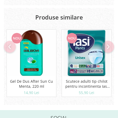
Produse similare
NOU
NOU
Gel De Dus After Sun Cu
Scutece adulti tip chilot
Menta, 220 ml
pentru incontinenta Iasi
Pants Unisex, Marime XXL,
14,90 Lei
55,90 Lei
10 buc
SOCIAL